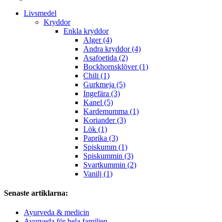
Livsmedel
Kryddor
Enkla kryddor
Alger (4)
Andra kryddor (4)
Asafoetida (2)
Bockhornsklöver (1)
Chili (1)
Gurkmeja (5)
Ingefära (3)
Kanel (5)
Kardemumma (1)
Koriander (3)
Lök (1)
Paprika (3)
Spiskumm (1)
Spiskummin (3)
Svartkummin (2)
Vanilj (1)
Senaste artiklarna:
Ayurveda & medicin
Ayurveda för hela familjen