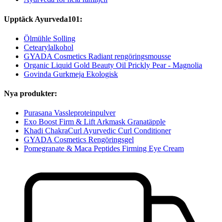
Upptäck Ayurveda101:
Ölmühle Solling
Cetearylalkohol
GYADA Cosmetics Radiant rengöringsmousse
Organic Liquid Gold Beauty Oil Prickly Pear - Magnolia
Govinda Gurkmeja Ekologisk
Nya produkter:
Purasana Vassleproteinpulver
Exo Boost Firm & Lift Arkmask Granatäpple
Khadi ChakraCurl Ayurvedic Curl Conditioner
GYADA Cosmetics Rengöringsgel
Pomegranate & Maca Peptides Firming Eye Cream