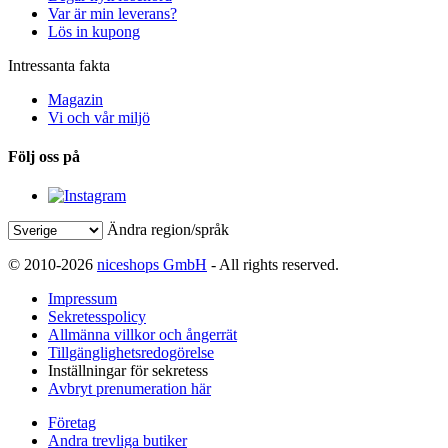
Var är min leverans?
Lös in kupong
Intressanta fakta
Magazin
Vi och vår miljö
Följ oss på
Ändra region/språk
© 2010-2026
niceshops GmbH
- All rights reserved.
Impressum
Sekretesspolicy
Allmänna villkor och ångerrät
Tillgänglighetsredogörelse
Inställningar för sekretess
Avbryt prenumeration här
Företag
Andra trevliga butiker