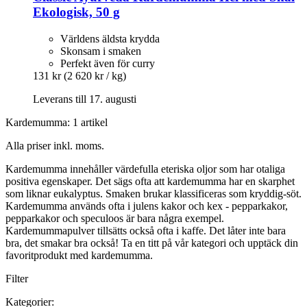
Ekologisk, 50 g
Världens äldsta krydda
Skonsam i smaken
Perfekt även för curry
131 kr
(2 620 kr / kg)
Leverans till 17. augusti
Kardemumma: 1 artikel
Alla priser inkl. moms.
Kardemumma innehåller värdefulla eteriska oljor som har otaliga
positiva egenskaper. Det sägs ofta att kardemumma har en skarphet
som liknar eukalyptus. Smaken brukar klassificeras som kryddig-söt.
Kardemumma används ofta i julens kakor och kex - pepparkakor,
pepparkakor och speculoos är bara några exempel.
Kardemummapulver tillsätts också ofta i kaffe. Det låter inte bara
bra, det smakar bra också! Ta en titt på vår kategori och upptäck din
favoritprodukt med kardemumma.
Filter
Kategorier: