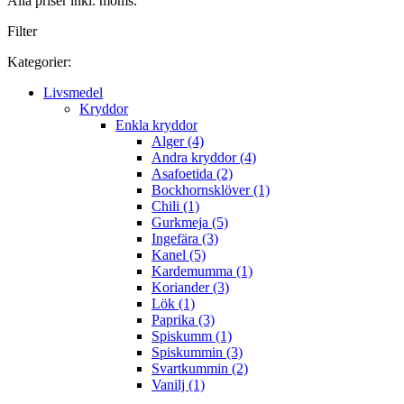
Alla priser inkl. moms.
Filter
Kategorier:
Livsmedel
Kryddor
Enkla kryddor
Alger (4)
Andra kryddor (4)
Asafoetida (2)
Bockhornsklöver (1)
Chili (1)
Gurkmeja (5)
Ingefära (3)
Kanel (5)
Kardemumma (1)
Koriander (3)
Lök (1)
Paprika (3)
Spiskumm (1)
Spiskummin (3)
Svartkummin (2)
Vanilj (1)