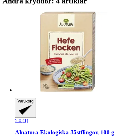
Andra kryddor: 4 artiklar
Varukorg
5.0 (1)
Alnatura
Ekologiska Jästflingor, 100 g