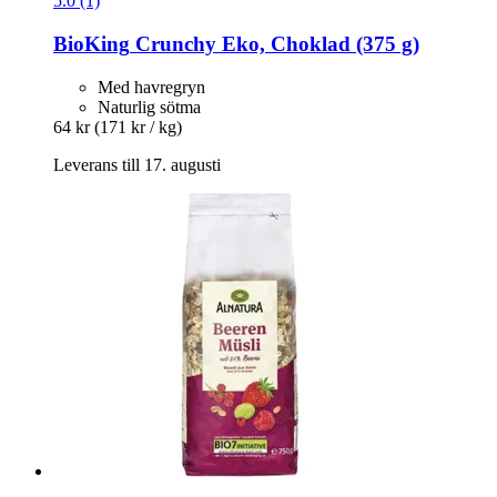
5.0 (1)
BioKing
Crunchy Eko, Choklad (375 g)
Med havregryn
Naturlig sötma
64 kr
(171 kr / kg)
Leverans till 17. augusti