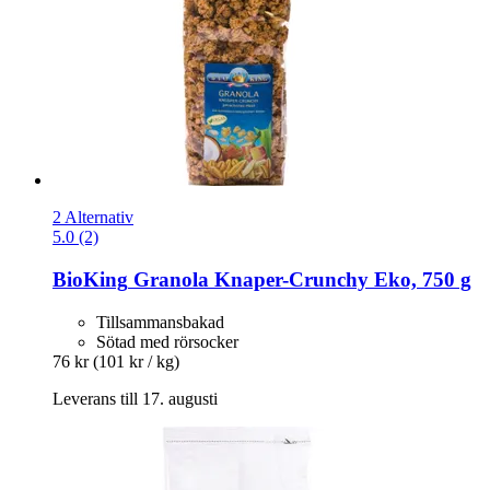
2 Alternativ
5.0 (2)
BioKing
Granola Knaper-​Crunchy Eko, 750 g
Tillsammansbakad
Sötad med rörsocker
76 kr
(101 kr / kg)
Leverans till 17. augusti