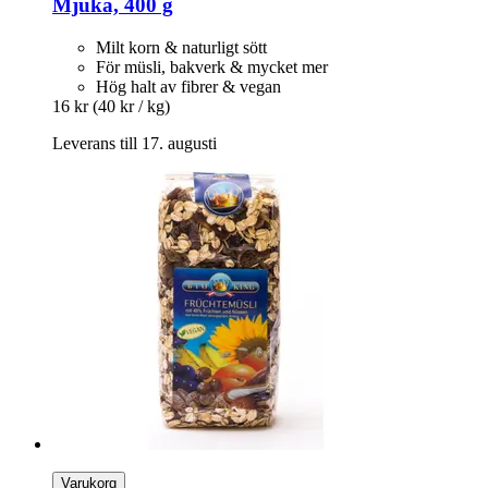
Mjuka, 400 g
Milt korn & naturligt sött
För müsli, bakverk & mycket mer
Hög halt av fibrer & vegan
16 kr
(40 kr / kg)
Leverans till 17. augusti
Varukorg