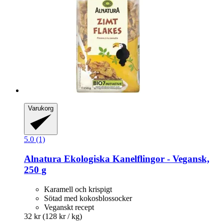
Varukorg
5.0 (1)
Alnatura
Ekologiska Kanelflingor -​ Vegansk,
250 g
Karamell och krispigt
Sötad med kokosblossocker
Veganskt recept
32 kr
(128 kr / kg)