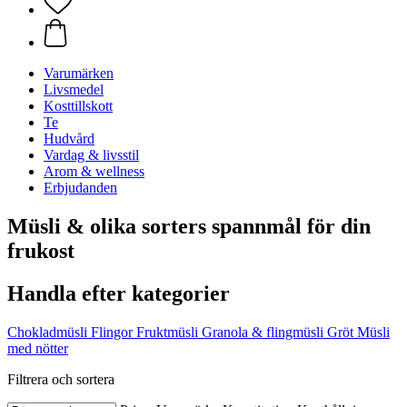
Varumärken
Livsmedel
Kosttillskott
Te
Hudvård
Vardag & livsstil
Arom & wellness
Erbjudanden
Müsli & olika sorters spannmål för din
frukost
Handla efter kategorier
Chokladmüsli
Flingor
Fruktmüsli
Granola & flingmüsli
Gröt
Müsli
med nötter
Filtrera och sortera