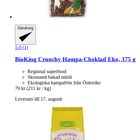
Varukorg
5.0 (1)
BioKing
Crunchy Hampa-​Choklad Eko, 375 g
Regional superfood
Skonsamt bakad müsli
Ekologiska hampafrön från Österrike
79 kr
(211 kr / kg)
Leverans till 17. augusti