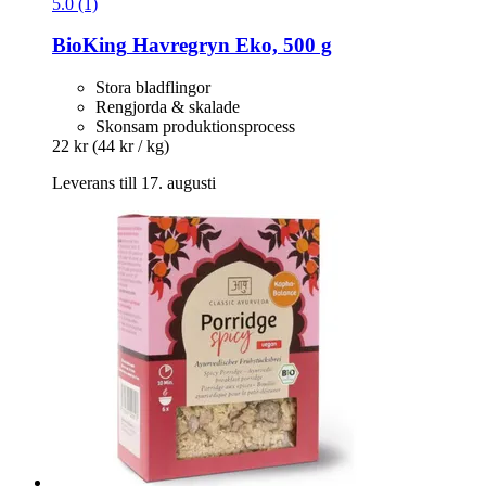
5.0 (1)
BioKing
Havregryn Eko, 500 g
Stora bladflingor
Rengjorda & skalade
Skonsam produktionsprocess
22 kr
(44 kr / kg)
Leverans till 17. augusti