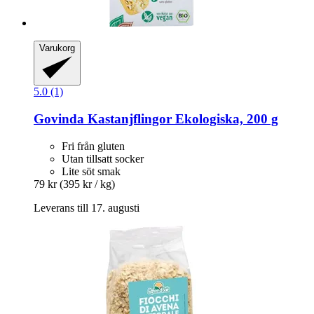
Varukorg
5.0 (1)
Govinda
Kastanjflingor Ekologiska, 200 g
Fri från gluten
Utan tillsatt socker
Lite söt smak
79 kr
(395 kr / kg)
Leverans till 17. augusti