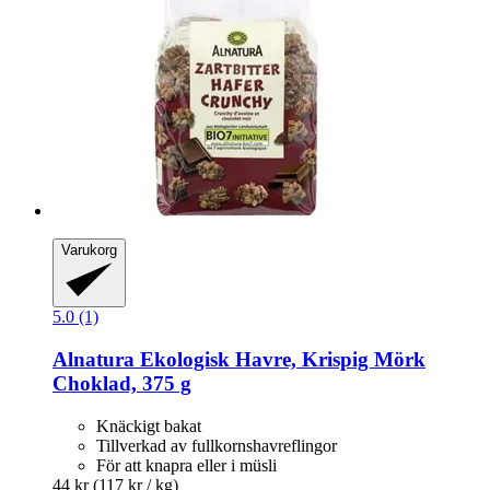
Varukorg
5.0 (1)
Alnatura
Ekologisk Havre, Krispig Mörk
Choklad, 375 g
Knäckigt bakat
Tillverkad av fullkornshavreflingor
För att knapra eller i müsli
44 kr
(117 kr / kg)