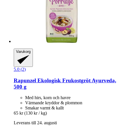
Varukorg
5.0 (2)
Rapunzel
Ekologisk Frukostgröt Ayurveda,
500 g
Med hirs, korn och havre
Värmande kryddor & plommon
Smakar varmt & kallt
65 kr
(130 kr / kg)
Leverans till 24. augusti