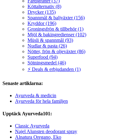
Färdigrätter (37)
Köttalternativ (8)
Drycker (135)
Spannmål & baljväxter (156)
Kryddor (196)
Groningsfrön & tillbehör (1)
Mjöl & bakingredienser (102)
Müsli & spannmål (93)
Nudlar & pasta (26)
Nötter, frön & oljeväxter (86)
Superfood (94)
Sötningsmedel (46)
⚡ Deals & erbjudanden (1)
Senaste artiklarna:
Ayurveda & medicin
Ayurveda för hela familjen
Upptäck Ayurveda101:
Classic Ayurveda
Najel Alunsten deodorant spray
Alnatura Oregano, Eko