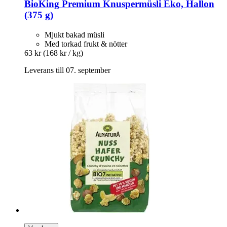
BioKing
Premium Knuspermüsli Eko, Hallon
(375 g)
Mjukt bakad müsli
Med torkad frukt & nötter
63 kr
(168 kr / kg)
Leverans till 07. september