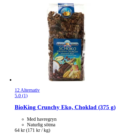
12 Alternativ
5.0 (1)
BioKing
Crunchy Eko, Choklad (375 g)
Med havregryn
Naturlig sötma
64 kr
(171 kr / kg)