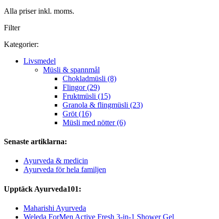
Alla priser inkl. moms.
Filter
Kategorier:
Livsmedel
Müsli & spannmål
Chokladmüsli (8)
Flingor (29)
Fruktmüsli (15)
Granola & flingmüsli (23)
Gröt (16)
Müsli med nötter (6)
Senaste artiklarna:
Ayurveda & medicin
Ayurveda för hela familjen
Upptäck Ayurveda101:
Maharishi Ayurveda
Weleda ForMen Active Fresh 3-in-1 Shower Gel