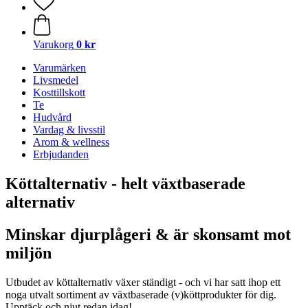
Varukorg
0 kr
Varumärken
Livsmedel
Kosttillskott
Te
Hudvård
Vardag & livsstil
Arom & wellness
Erbjudanden
Köttalternativ - helt växtbaserade
alternativ
Minskar djurplågeri & är skonsamt mot
miljön
Utbudet av köttalternativ växer ständigt - och vi har satt ihop ett
noga utvalt sortiment av växtbaserade (v)köttprodukter för dig.
Upptäck och njut redan idag!