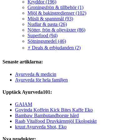
Kryddor (196)
Groningsfrön & tillbehör (1)
Mjöl & bakingredienser (102)
Müsli & spannmål (93)
Nudlar & pasta (26)
Nötter, frön & oljeväxter (86)
Superfood (94)
Sötningsmedel (46)
⚡ Deals & erbjudanden (2)
Senaste artiklarna:
Ayurveda & medicin
Ayurveda för hela familjen
Upptäck Ayurveda101:
GAIAM
Govinda Koffein Kick Bites Kaffe Eko
Bambaw Bambutandborste hård
Raab Vitalfood Druvkärnmjöl Ekologiskt
kruut Ayurveda Shot, Eko
Nya produkter: