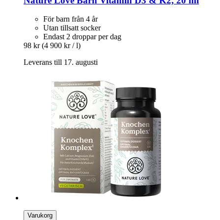
Nature Love
Barn Vitamin D3 & K2, 20 ml
För barn från 4 år
Utan tillsatt socker
Endast 2 droppar per dag
98 kr
(4 900 kr / l)
Leverans till 17. augusti
Varukorg