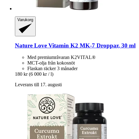
Varukorg
Nature Love
Vitamin K2 MK-​7 Droppar, 30 ml
Med premiumråvaran K2VITAL®
MCT-olja från kokosnöt
Flaskan räcker 3 månader
180 kr
(6 000 kr / l)
Leverans till 17. augusti