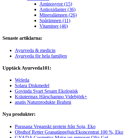
Aminosyror (15)
Antioxidanter (36)
Mineralämnen (26)
Spårämnen (11)
Vitaminer (46)
Senaste artiklarna:
Ayurveda & medicin
Ayurveda för hela familjen
Upptäck Ayurveda101:
Weleda
Solara Diskmedel
Govinda Svart Sesam Ekologisk
Kräutermax Hårschampo Videbjörk+
anatis Naturprodukte Brahmi
Nya produkter:
Purasana Veganskt protein från Soja, Eko
Obsthof Retter GranatäppeljuicEkoncentrat 100 %, Eko
GYADA Cosmetics Make-up-remover Olja-Gel