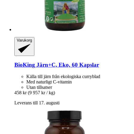
Varukorg
BioKing
Järn+C, Eko, 60 Kapslar
Källa till järn från ekologiska curryblad
Med naturligt C-vitamin
Utan tillsatser
458 kr
(9 957 kr / kg)
Leverans till 17. augusti