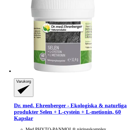
Varukorg
Dr. med. Ehrenberger - Ekologiska & naturliga
produkter
Selen + L-​cystein + L-​metionin, 60
Kapslar
Med PHYTO-PANMOL® näringskomplex