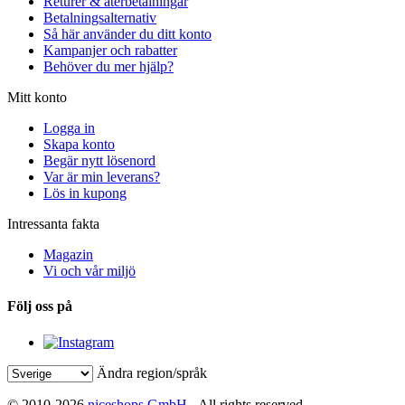
Returer & återbetalningar
Betalningsalternativ
Så här använder du ditt konto
Kampanjer och rabatter
Behöver du mer hjälp?
Mitt konto
Logga in
Skapa konto
Begär nytt lösenord
Var är min leverans?
Lös in kupong
Intressanta fakta
Magazin
Vi och vår miljö
Följ oss på
Ändra region/språk
© 2010-2026
niceshops GmbH
- All rights reserved.