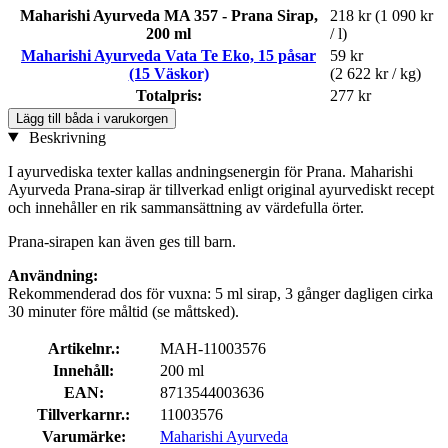
Maharishi Ayurveda MA 357 - Prana Sirap,
218 kr
(1 090 kr
200 ml
/ l)
Maharishi Ayurveda Vata Te Eko, 15 påsar
59 kr
(15 Väskor)
(2 622 kr / kg)
Totalpris:
277 kr
Lägg till båda i varukorgen
Beskrivning
I ayurvediska texter kallas andningsenergin för Prana. Maharishi
Ayurveda Prana-sirap är tillverkad enligt original ayurvediskt recept
och innehåller en rik sammansättning av värdefulla örter.
Prana-sirapen kan även ges till barn.
Användning:
Rekommenderad dos för vuxna: 5 ml sirap, 3 gånger dagligen cirka
30 minuter före måltid (se måttsked).
Artikelnr.:
MAH-11003576
Innehåll:
200 ml
EAN:
8713544003636
Tillverkarnr.:
11003576
Varumärke:
Maharishi Ayurveda