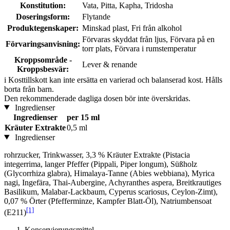
Konstitution:
Vata, Pitta, Kapha, Tridosha
Doseringsform:
Flytande
Produktegenskaper:
Minskad plast, Fri från alkohol
Förvaras skyddat från ljus, Förvara på en
Förvaringsanvisning:
torr plats, Förvara i rumstemperatur
Kroppsområde -
Lever & renande
Kroppsbesvär:
i
Kosttillskott kan inte ersätta en varierad och balanserad kost. Hålls
borta från barn.
Den rekommenderade dagliga dosen bör inte överskridas.
Ingredienser
Ingredienser
per 15 ml
Kräuter Extrakte
0,5 ml
Ingredienser
rohrzucker, Trinkwasser, 3,3 % Kräuter Extrakte (Pistacia
integerrima, langer Pfeffer (Pippali, Piper longum), Süßholz
(Glycorrhiza glabra), Himalaya-Tanne (Abies webbiana), Myrica
nagi, Ingefära, Thai-Aubergine, Achyranthes aspera, Breitkrautiges
Basilikum, Malabar-Lackbaum, Cyperus scariosus, Ceylon-Zimt),
0,07 % Örter (Pfefferminze, Kampfer Blatt-Öl), Natriumbensoat
[1]
(E211)
Konservierungsmittel