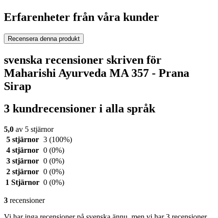
Erfarenheter från våra kunder
Recensera denna produkt
svenska recensioner skriven för
Maharishi Ayurveda MA 357 - Prana
Sirap
3 kundrecensioner i alla språk
5,0
av 5 stjärnor
5 stjärnor
3
(100%)
4 stjärnor
0
(0%)
3 stjärnor
0
(0%)
2 stjärnor
0
(0%)
1 Stjärnor
0
(0%)
3
recensioner
Vi har inga recensioner på svenska ännu, men vi har 3 recensioner