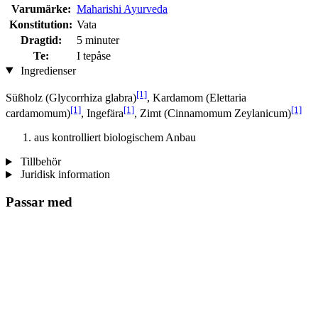
Varumärke:
Maharishi Ayurveda
Konstitution:
Vata
Dragtid:
5 minuter
Te:
I tepåse
Ingredienser
[1]
Süßholz (Glycorrhiza glabra)
, Kardamom (Elettaria
[1]
[1]
[1]
cardamomum)
, Ingefära
, Zimt (Cinnamomum Zeylanicum)
aus kontrolliert biologischem Anbau
Tillbehör
Juridisk information
Passar med