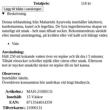
Totalpris:
118 kr
Lägg till båda i varukorgen
Beskrivning
Denna teblandning från Maharishi Ayurveda innehåller lakritsrot,
kardemumma, kanel och ingefära. De fyra ingredienserna skapar en
naturligt söt smak - helt utan tillsatt socker. Rekommenderas särskilt
efter mental ansträngning, på kvällen eller vid kallt och blåsigt väder.
Vata
Användning:
Häll 250 ml kokande vatten över en tepåse och låt dra i 5 minuter.
Tillsätt rörsocker och/eller mjölk eller citron efter smak. Eftersom
teet är mycket smakrikt räcker en tepåse till en hel kanna.
Observera:
Innehåller lakrits.
Överdriven konsumtion bör undvikas vid högt blodtryck.
Artikelnr.:
MAH-21000131
Innehåll:
15 Väskor
EAN:
8713544014359
Tillverkarnr.:
21000131