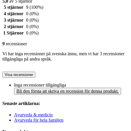
5,0
av 5 stjärnor
5 stjärnor
9
(100%)
4 stjärnor
0
(0%)
3 stjärnor
0
(0%)
2 stjärnor
0
(0%)
1 Stjärnor
0
(0%)
9
recensioner
Vi har inga recensioner på svenska ännu, men vi har 3 recensioner
tillgängliga på andra språk.
Visa recensioner
Inga recensioner tillgängliga
Bli den första att skriva en recension för denna produkt.
Senaste artiklarna:
Ayurveda & medicin
Ayurveda för hela familjen