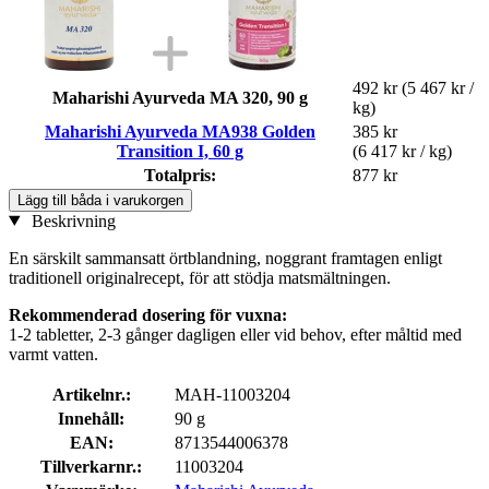
492 kr
(5 467 kr /
Maharishi Ayurveda MA 320, 90 g
kg)
Maharishi Ayurveda MA938 Golden
385 kr
Transition I, 60 g
(6 417 kr / kg)
Totalpris:
877 kr
Lägg till båda i varukorgen
Beskrivning
En särskilt sammansatt örtblandning, noggrant framtagen enligt
traditionell originalrecept, för att stödja matsmältningen.
Rekommenderad dosering för vuxna:
1-2 tabletter, 2-3 gånger dagligen eller vid behov, efter måltid med
varmt vatten.
Artikelnr.:
MAH-11003204
Innehåll:
90 g
EAN:
8713544006378
Tillverkarnr.:
11003204