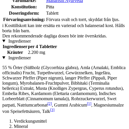
Varumärke:
Maharishi Ayurveda
Konstitution:
Pitta
Doseringsform:
Tablett
Förvaringsanvisning:
Förvara svalt och torrt, skyddat från ljus.
i
Kosttillskott kan inte ersätta en varierad och balanserad kost. Hålls
borta från barn.
Den rekommenderade dagliga dosen bör inte överskridas.
Ingredienser
Ingredienser
per 4 Tabletter
Kräuter
2.200 mg
Ingredienser
55 % Örter (Süßholz (Glycorrhiza glabra), Amla (Amalaki, Emblica
officinalis) Frucht, Turpethwurzel, Gewürznelken, Ingefära,
Schwarzer Pfeffer (Piper nigrum), langer Pfeffer (Pippali, Piper
longum), Myrobalanen-Fruchtpulver, Bibhitaki (Terminalia
bellerica) Extrakt, Musta (Knolliges Zypergras, Cyperus rotundus),
Embelia Ribes, Kardamom (Elettaria cardamomum), Indisches
Lorbeerblatt (Cinnamomum tamala)), Rohrzuckerwurzel, Swet
[2]
[1]
parpati, Natriumcarbonat
, Gummi Arabicum
, Magnesiumsalze
[3]
von Speisefettsäuren, Talk
Verdickungsmittel
Mineral