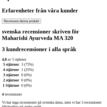
Erfarenheter från våra kunder
Recensera denna produkt
svenska recensioner skriven för
Maharishi Ayurveda MA 320
3 kundrecensioner i alla språk
4,8
av 5 stjärnor
5 stjärnor
3
(75%)
4 stjärnor
1
(25%)
3 stjärnor
0
(0%)
2 stjärnor
0
(0%)
1 Stjärnor
0
(0%)
4
recensioner
Vi har inga recensioner på svenska ännu, men vi har 3 recensioner
tillgängliga på andra språk.