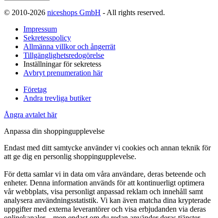
© 2010-2026
niceshops GmbH
- All rights reserved.
Impressum
Sekretesspolicy
Allmänna villkor och ångerrät
Tillgänglighetsredogörelse
Inställningar för sekretess
Avbryt prenumeration här
Företag
Andra trevliga butiker
Ångra avtalet här
Anpassa din shoppingupplevelse
Endast med ditt samtycke använder vi cookies och annan teknik för
att ge dig en personlig shoppingupplevelse.
För detta samlar vi in data om våra användare, deras beteende och
enheter. Denna information används för att kontinuerligt optimera
vår webbplats, visa personligt anpassad reklam och innehåll samt
analysera användningsstatistik. Vi kan även matcha dina krypterade
uppgifter med externa leverantörer och visa erbjudanden via deras
onlinekanaler – men endast om du redan använder deras tjänster.