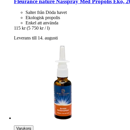
Fleurance nature
Nässpray Med Propolis Eko, 2
Salter från Döda havet
Ekologisk propolis
Enkel att använda
115 kr
(5 750 kr / l)
Leverans till 14. augusti
Varukorg