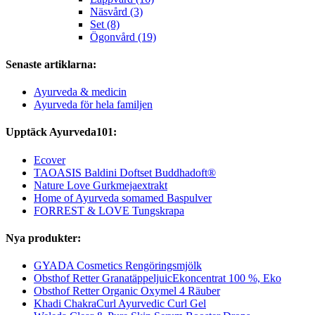
Näsvård (3)
Set (8)
Ögonvård (19)
Senaste artiklarna:
Ayurveda & medicin
Ayurveda för hela familjen
Upptäck Ayurveda101:
Ecover
TAOASIS Baldini Doftset Buddhadoft®
Nature Love Gurkmejaextrakt
Home of Ayurveda somamed Baspulver
FORREST & LOVE Tungskrapa
Nya produkter:
GYADA Cosmetics Rengöringsmjölk
Obsthof Retter GranatäppeljuicEkoncentrat 100 %, Eko
Obsthof Retter Organic Oxymel 4 Räuber
Khadi ChakraCurl Ayurvedic Curl Gel