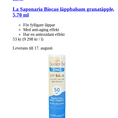
La Saponaria
Biocao läppbalsam granatäpple,
5,70 ml
För fylligare läppar
Med anti-aging effekt
Har en antioxidant effekt
53 kr
(9 298 kr / l)
Leverans till 17. augusti