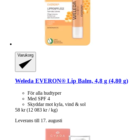
Varukorg
Weleda
EVERON® Lip Balm, 4,8 g (4,80 g)
För alla hudtyper
Med SPF 4
Skyddar mot kyla, vind & sol
58 kr
(12 083 kr / kg)
Leverans till 17. augusti