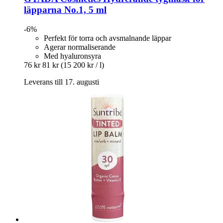
läpparna No.1, 5 ml
-6%
Perfekt för torra och avsmalnande läppar
Agerar normaliserande
Med hyaluronsyra
76 kr
81 kr
(15 200 kr / l)
Leverans till 17. augusti