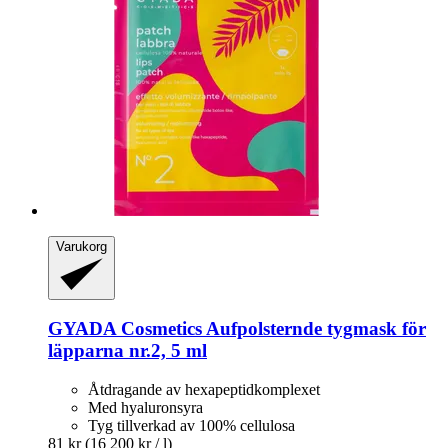
Varukorg
GYADA Cosmetics
Aufpolsternde tygmask för
läpparna nr.2, 5 ml
Åtdragande av hexapeptidkomplexet
Med hyaluronsyra
Tyg tillverkad av 100% cellulosa
81 kr
(16 200 kr / l)