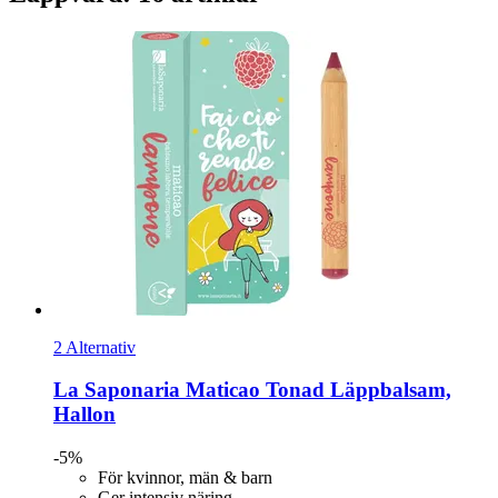
2 Alternativ
La Saponaria
Maticao Tonad Läppbalsam,
Hallon
-5%
För kvinnor, män & barn
Ger intensiv näring