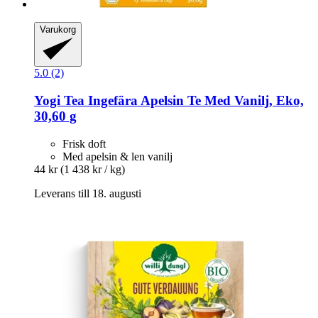
Varukorg
5.0 (2)
Yogi Tea
Ingefära Apelsin Te Med Vanilj, Eko,
30,60 g
Frisk doft
Med apelsin & len vanilj
44 kr
(1 438 kr / kg)
Leverans till 18. augusti