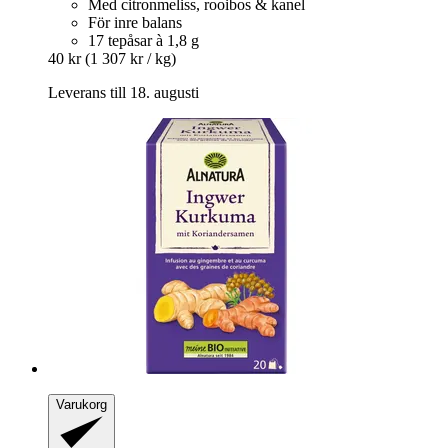
Med citronmeliss, rooibos & kanel
För inre balans
17 tepåsar à 1,8 g
40 kr
(1 307 kr / kg)
Leverans till 18. augusti
Varukorg