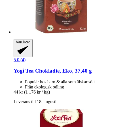
Varukorg
5.0 (4)
Yogi Tea
Chokladte, Eko, 37,40 g
Populär hos barn & alla som älskar sött
Från ekologisk odling
44 kr
(1 176 kr / kg)
Leverans till 18. augusti