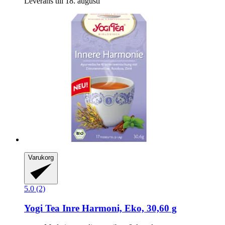
Leverans till 18. augusti
Varukorg
5.0 (2)
Yogi Tea
Inre Harmoni, Eko, 30,60 g