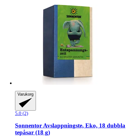
Varukorg
5.0 (2)
Sonnentor
Avslappningste, Eko, 18 dubbla
tepåsar (18 g)