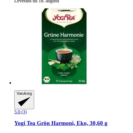
Leverans till 18. augusti
Varukorg
5.0 (3)
Yogi Tea
Grön Harmoni, Eko, 30,60 g