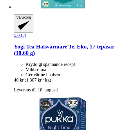
Varukorg
5.0 (3)
Yogi Tea
Halsvärmare Te, Eko, 17 tepåsar
(30,60 g)
Kryddigt spännande recept
Mild sötma
Ger värme i halsen
40 kr
(1 307 kr / kg)
Leverans till 18. augusti