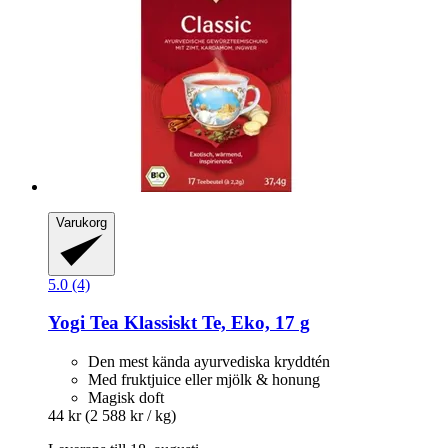
Varukorg
5.0 (4)
Yogi Tea
Klassiskt Te, Eko, 17 g
Den mest kända ayurvediska kryddtén
Med fruktjuice eller mjölk & honung
Magisk doft
44 kr
(2 588 kr / kg)