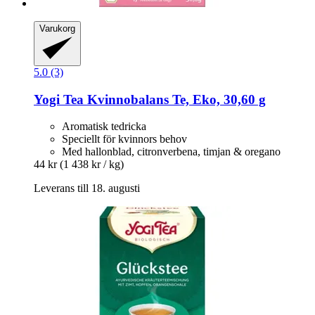
Varukorg
5.0 (3)
Yogi Tea
Kvinnobalans Te, Eko, 30,60 g
Aromatisk tedricka
Speciellt för kvinnors behov
Med hallonblad, citronverbena, timjan & oregano
44 kr
(1 438 kr / kg)
Leverans till 18. augusti