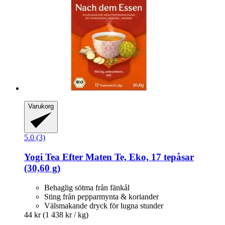
Varukorg
5.0 (3)
Yogi Tea
Efter Maten Te, Eko, 17 tepåsar
(30,60 g)
Behaglig sötma från fänkål
Sting från pepparmynta & koriander
Välsmakande dryck för lugna stunder
44 kr
(1 438 kr / kg)