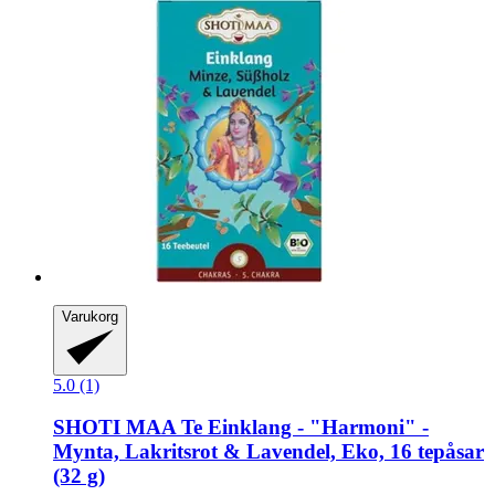
Varukorg
5.0 (1)
SHOTI MAA
Te Einklang -​ "Harmoni" -​
Mynta, Lakritsrot & Lavendel, Eko, 16 tepåsar
(32 g)