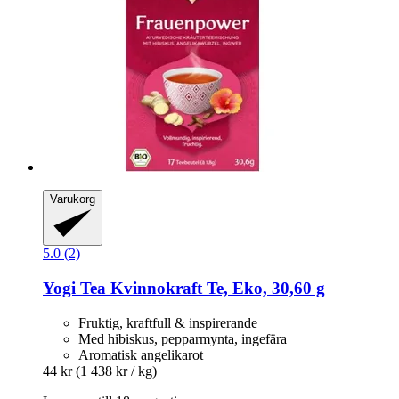
Varukorg
5.0 (2)
Yogi Tea
Kvinnokraft Te, Eko, 30,60 g
Fruktig, kraftfull & inspirerande
Med hibiskus, pepparmynta, ingefära
Aromatisk angelikarot
44 kr
(1 438 kr / kg)