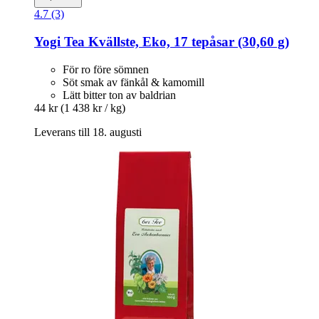
4.7 (3)
Yogi Tea
Kvällste, Eko, 17 tepåsar (30,60 g)
För ro före sömnen
Söt smak av fänkål & kamomill
Lätt bitter ton av baldrian
44 kr
(1 438 kr / kg)
Leverans till 18. augusti