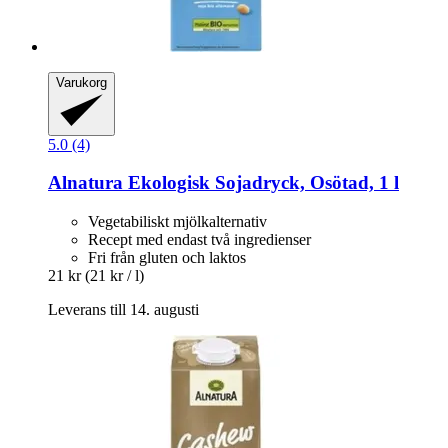
Varukorg
5.0 (4)
Alnatura
Ekologisk Sojadryck, Osötad, 1 l
Vegetabiliskt mjölkalternativ
Recept med endast två ingredienser
Fri från gluten och laktos
21 kr
(21 kr / l)
Leverans till 14. augusti