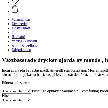
Varumärken
Livsmedel
Kosttillskott
Te
Hudvård
Vardag & livsstil
Arom & wellness
Erbjudanden
Växtbaserade drycker gjorda av mandel, ha
Inom ayurveda betraktas mjölk generellt som Rasayana. Men all mjölk 
sätt och bör mjölkas och drickas på kvällen när den fortfarande är varm
Filtrera och sortera
Priser
Höjdpunkter
Varumärke
Kosthållning
Prod
Filter