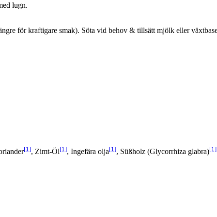
med lugn.
gre för kraftigare smak). Söta vid behov & tillsätt mjölk eller växtbaser
[1]
[1]
[1]
[1]
oriander
, Zimt-Öl
, Ingefära olja
, Süßholz (Glycorrhiza glabra)