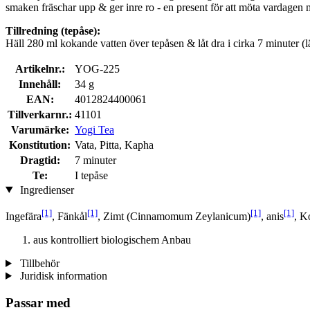
smaken fräschar upp & ger inre ro - en present för att möta vardagen 
Tillredning (tepåse):
Häll 280 ml kokande vatten över tepåsen & låt dra i cirka 7 minuter (län
Artikelnr.:
YOG-225
Innehåll:
34 g
EAN:
4012824400061
Tillverkarnr.:
41101
Varumärke:
Yogi Tea
Konstitution:
Vata, Pitta, Kapha
Dragtid:
7 minuter
Te:
I tepåse
Ingredienser
[1]
[1]
[1]
[1]
Ingefära
, Fänkål
, Zimt (Cinnamomum Zeylanicum)
, anis
, K
aus kontrolliert biologischem Anbau
Tillbehör
Juridisk information
Passar med