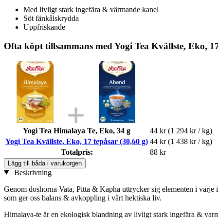
Med livligt stark ingefära & värmande kanel
Söt fänkålskrydda
Uppfriskande
Ofta köpt tillsammans med Yogi Tea Kvällste, Eko, 17
Yogi Tea Himalaya Te, Eko, 34 g
44 kr
(1 294 kr / kg)
Yogi Tea Kvällste, Eko, 17 tepåsar (30,60 g)
44 kr
(1 438 kr / kg)
Totalpris:
88 kr
Lägg till båda i varukorgen
Beskrivning
Genom doshorna Vata, Pitta & Kapha uttrycker sig elementen i varje in
som ger oss balans & avkoppling i vårt hektiska liv.
Himalaya-te är en ekologisk blandning av livligt stark ingefära & va