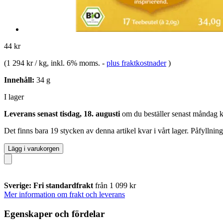
44 kr
(
1 294 kr / kg
, inkl. 6% moms.
-
plus fraktkostnader
)
Innehåll:
34 g
I lager
Leverans senast tisdag, 18. augusti
om du beställer senast
måndag k
Det finns bara 19 stycken av denna artikel kvar i vårt lager. Påfyllnin
Lägg i varukorgen
Sverige: Fri standardfrakt
från 1 099 kr
Mer information om frakt och leverans
Egenskaper och fördelar