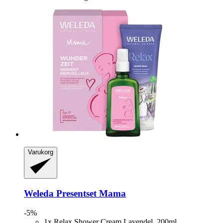
Varukorg
Weleda
Presentset Mama
-5%
1x Relax Shower Cream Lavendel, 200ml