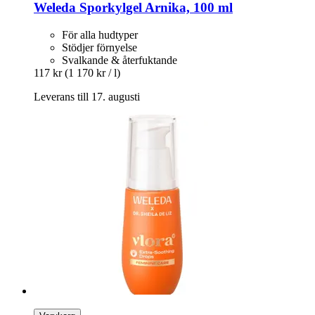
Weleda
Sporkylgel Arnika, 100 ml
För alla hudtyper
Stödjer förnyelse
Svalkande & återfuktande
117 kr
(1 170 kr / l)
Leverans till 17. augusti