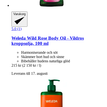
Varukorg
5.0 (1)
Weleda
Wild Rose Body Oil -​ Vildros
kroppsolja, 100 ml
Harmoniserande och söt
Skämmer bort hud och sinne
Bibehåller hudens naturliga glöd
215 kr
(2 150 kr / l)
Leverans till 17. augusti