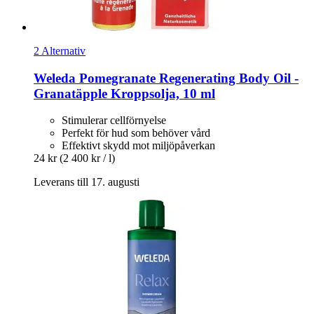
2 Alternativ
Weleda
Pomegranate Regenerating Body Oil -​
Granatäpple Kroppsolja, 10 ml
Stimulerar cellförnyelse
Perfekt för hud som behöver vård
Effektivt skydd mot miljöpåverkan
24 kr
(2 400 kr / l)
Leverans till 17. augusti