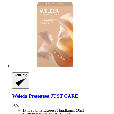
Varukorg
Weleda
Presentset JUST CARE
-6%
1x Havtorns Express Handkräm, 50ml