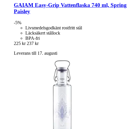
GAIAM
Easy-​Grip Vattenflaska 740 ml, Spring
Paisley
-5%
Livsmedelsgodkänt rostfritt stål
Läcksäkert stållock
BPA-fri
225 kr
237 kr
Leverans till 17. augusti