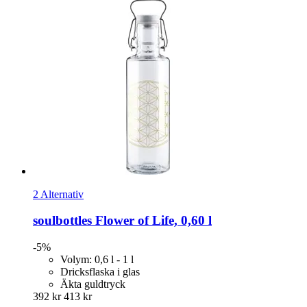
2 Alternativ
soulbottles
Flower of Life, 0,60 l
-5%
Volym: 0,6 l - 1 l
Dricksflaska i glas
Äkta guldtryck
392 kr
413 kr