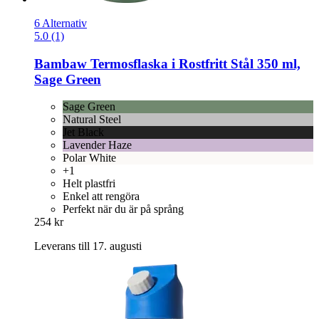
6 Alternativ
5.0 (1)
Bambaw
Termosflaska i Rostfritt Stål 350 ml,
Sage Green
Sage Green
Natural Steel
Jet Black
Lavender Haze
Polar White
+1
Helt plastfri
Enkel att rengöra
Perfekt när du är på språng
254 kr
Leverans till 17. augusti