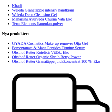
Khadi
Weleda Granatäpple intensiv handkräm
Weleda Deep Cleansing Gel
Maharishi Ayurveda Churna Vata Eko
Terra Elements Jiaogulan-pulver
Nya produkter:
GYADA Cosmetics Make-up-remover Olja-Gel
Pomegranate & Maca Peptides Firming Serum
Obsthof Retter Rotelixir Vitlök, Eko
Obsthof Retter Organic Shrub Berry Power
Obsthof Retter GranatäppeljuicEkoncentrat 100 %, Eko