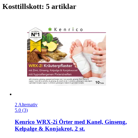
Kosttillskott: 5 artiklar
2 Alternativ
5.0 (3)
Kenrico
WRX-​2i Örter med Kanel, Ginseng,
Kelpalge & Konjakrot, 2 st.