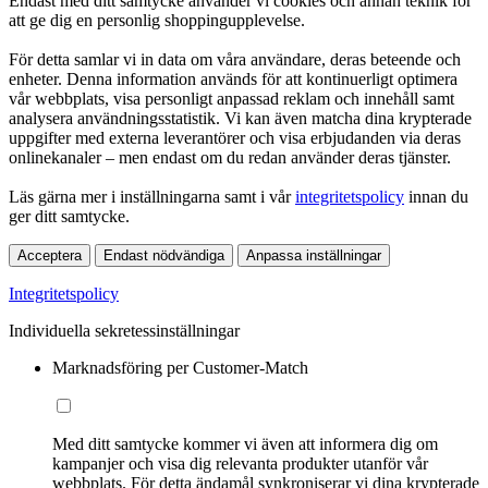
Endast med ditt samtycke använder vi cookies och annan teknik för
att ge dig en personlig shoppingupplevelse.
För detta samlar vi in data om våra användare, deras beteende och
enheter. Denna information används för att kontinuerligt optimera
vår webbplats, visa personligt anpassad reklam och innehåll samt
analysera användningsstatistik. Vi kan även matcha dina krypterade
uppgifter med externa leverantörer och visa erbjudanden via deras
onlinekanaler – men endast om du redan använder deras tjänster.
Läs gärna mer i inställningarna samt i vår
integritetspolicy
innan du
ger ditt samtycke.
Acceptera
Endast nödvändiga
Anpassa inställningar
Integritetspolicy
Individuella sekretessinställningar
Marknadsföring per Customer-Match
Med ditt samtycke kommer vi även att informera dig om
kampanjer och visa dig relevanta produkter utanför vår
webbplats. För detta ändamål synkroniserar vi dina krypterade