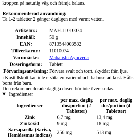
kroppen på naturlig väg och främja balans.
Rekommenderad användning:
Ta 1-2 tabletter 2 gånger dagligen med varmt vatten.
Artikelnr.:
MAH-11010074
Innehåll:
50 g
EAN:
8713544003582
Tillverkarnr.:
11010074
Varumärke:
Maharishi Ayurveda
Doseringsform:
Tablett
Förvaringsanvisning:
Förvara svalt och torrt, skyddat från ljus.
i
Kosttillskott kan inte ersätta en varierad och balanserad kost. Hålls
borta från barn.
Den rekommenderade dagliga dosen bör inte överskridas.
Ingredienser
per max. daglig
per max. daglig
Ingredienser
dos/portion (2
dos/portion (4
Tabletter)
Tabletter)
Zink
6,7 mg
13,4 mg
Zinkoxid
9 mg
18 mg
Sarsaparilla (Sariva,
256 mg
513 mg
Hemidesmus indicus)