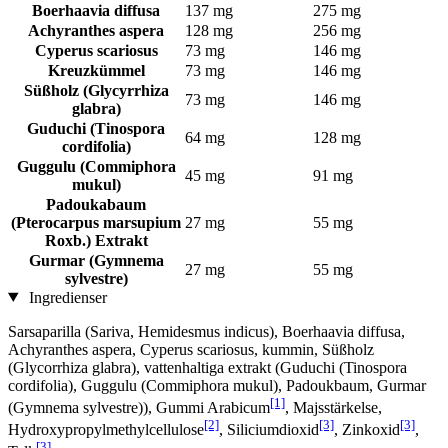
Boerhaavia diffusa
137 mg
275 mg
Achyranthes aspera
128 mg
256 mg
Cyperus scariosus
73 mg
146 mg
Kreuzkümmel
73 mg
146 mg
Süßholz (Glycyrrhiza
73 mg
146 mg
glabra)
Guduchi (Tinospora
64 mg
128 mg
cordifolia)
Guggulu (Commiphora
45 mg
91 mg
mukul)
Padoukabaum
(Pterocarpus marsupium
27 mg
55 mg
Roxb.) Extrakt
Gurmar (Gymnema
27 mg
55 mg
sylvestre)
Ingredienser
Sarsaparilla (Sariva, Hemidesmus indicus), Boerhaavia diffusa,
Achyranthes aspera, Cyperus scariosus, kummin, Süßholz
(Glycorrhiza glabra), vattenhaltiga extrakt (Guduchi (Tinospora
cordifolia), Guggulu (Commiphora mukul), Padoukbaum, Gurmar
[1]
(Gymnema sylvestre)), Gummi Arabicum
, Majsstärkelse,
[2]
[3]
[3]
Hydroxypropylmethylcellulose
, Siliciumdioxid
, Zinkoxid
,
[3]