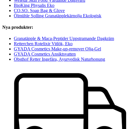
Weleda Skin Food Vårdande Dagsvård
BioKing Physalis Eko
CO.SO. Soap Bag & Glove
Ölmühle Solling Granatäpplekärnolja Ekologisk
Nya produkter:
Granatäpple & Maca-Peptider Uppstramande Dagkräm
Retterchen Rotelixir Vitlök, Eko
GYADA Cosmetics Make-up-remover Olja-Gel
GYADA Cosmetics Ansiktsvatten
Obsthof Retter Ingefära, Ayurvedisk Naturhonung