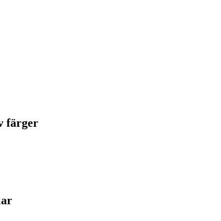
v färger
lar