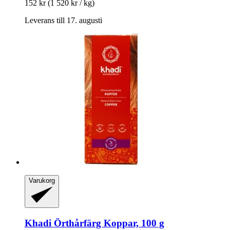
152 kr
(1 520 kr / kg)
Leverans till 17. augusti
Varukorg
Khadi
Örthårfärg Koppar, 100 g