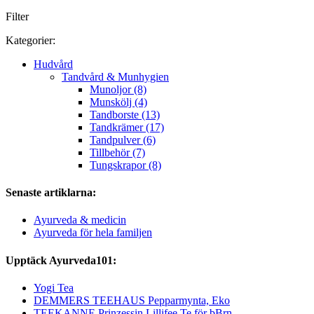
Filter
Kategorier:
Hudvård
Tandvård & Munhygien
Munoljor (8)
Munskölj (4)
Tandborste (13)
Tandkrämer (17)
Tandpulver (6)
Tillbehör (7)
Tungskrapor (8)
Senaste artiklarna:
Ayurveda & medicin
Ayurveda för hela familjen
Upptäck Ayurveda101:
Yogi Tea
DEMMERS TEEHAUS Pepparmynta, Eko
TEEKANNE Prinzessin Lillifee Te för bBrn