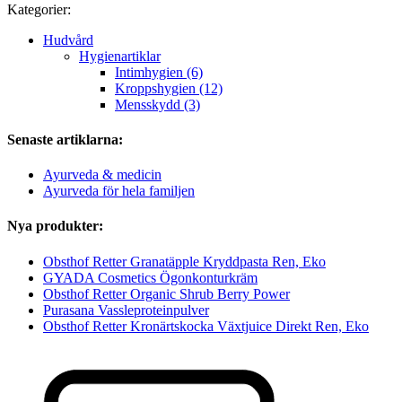
Kategorier:
Hudvård
Hygienartiklar
Intimhygien (6)
Kroppshygien (12)
Mensskydd (3)
Senaste artiklarna:
Ayurveda & medicin
Ayurveda för hela familjen
Nya produkter:
Obsthof Retter Granatäpple Kryddpasta Ren, Eko
GYADA Cosmetics Ögonkonturkräm
Obsthof Retter Organic Shrub Berry Power
Purasana Vassleproteinpulver
Obsthof Retter Kronärtskocka Växtjuice Direkt Ren, Eko