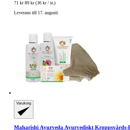
71 kr
89 kr
(36 kr / st.)
Leverans till 17. augusti
Varukorg
Maharishi Ayurveda
Ayurvediskt Kroppsvårds-​Ba