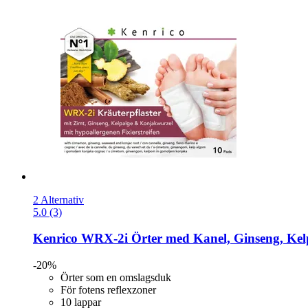
2 Alternativ
5.0 (3)
Kenrico
WRX-​2i Örter med Kanel, Ginseng, Kelp
-20%
Örter som en omslagsduk
För fotens reflexzoner
10 lappar