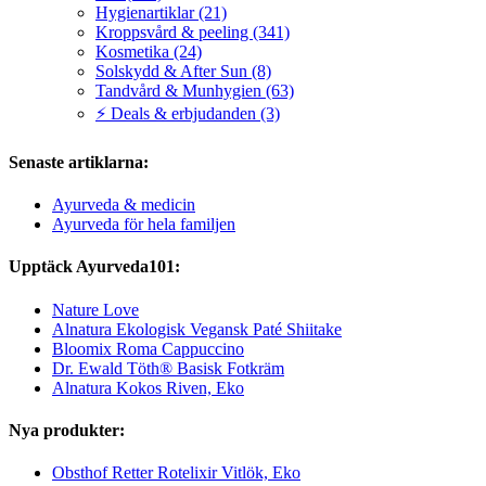
Hygienartiklar (21)
Kroppsvård & peeling (341)
Kosmetika (24)
Solskydd & After Sun (8)
Tandvård & Munhygien (63)
⚡ Deals & erbjudanden (3)
Senaste artiklarna:
Ayurveda & medicin
Ayurveda för hela familjen
Upptäck Ayurveda101:
Nature Love
Alnatura Ekologisk Vegansk Paté Shiitake
Bloomix Roma Cappuccino
Dr. Ewald Töth® Basisk Fotkräm
Alnatura Kokos Riven, Eko
Nya produkter:
Obsthof Retter Rotelixir Vitlök, Eko