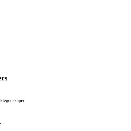
ers
ktegenskaper
r