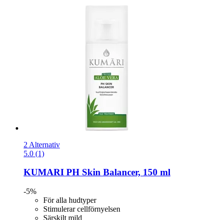
2 Alternativ
5.0 (1)
KUMARI
PH Skin Balancer, 150 ml
-5%
För alla hudtyper
Stimulerar cellförnyelsen
Särskilt mild