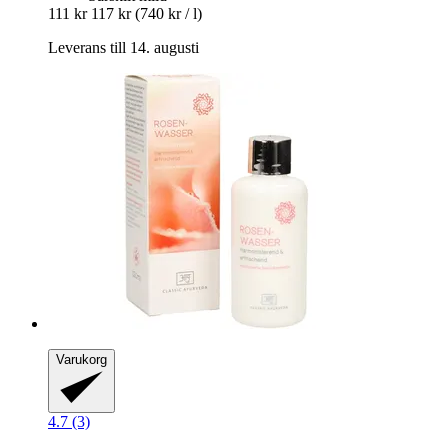
111 kr
117 kr
(740 kr / l)
Leverans till 14. augusti
Varukorg
4.7 (3)