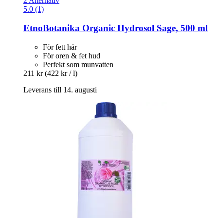
2 Alternativ
5.0 (1)
EtnoBotanika
Organic Hydrosol Sage, 500 ml
För fett hår
För oren & fet hud
Perfekt som munvatten
211 kr
(422 kr / l)
Leverans till 14. augusti