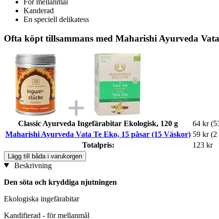
För mellanmål
Kanderad
En speciell delikatess
Ofta köpt tillsammans med Maharishi Ayurveda Vata
Classic Ayurveda Ingefärabitar Ekologisk, 120 g
64 kr
(5
Maharishi Ayurveda Vata Te Eko, 15 påsar (15 Väskor)
59 kr
(2
Totalpris:
123 kr
Lägg till båda i varukorgen
Beskrivning
Den söta och kryddiga njutningen
Ekologiska ingefärabitar
Kandifierad - för mellanmål