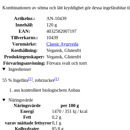
Kombinationen av sötma och lätt kryddighet gör dessa ingefärabitar till
Artikelnr.:
AN-10439
Innehåll:
120 g
EAN:
4032582007197
Tillverkarnr.:
10439
Varumärke:
Classic Ayurveda
Kosthållning:
Vegansk, Glutenfri
Produktegenskaper:
Vegansk, Glutenfri
Förvaringsanvisning:
Förvara svalt och torrt
Ingredienser
[1]
[1]
55 % Ingefära
, rohrzucker
aus kontrolliert biologischem Anbau
Näringsvärde
Näringsvärde
per 100 g
Energi
1470 / 351 kj / kcal
Fett
0,2 g
varav mättade fettsyror
0,1 g
Kolhydrater
85,8 g