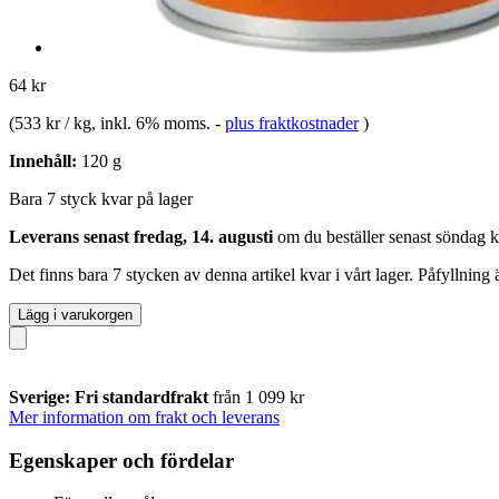
64 kr
(
533 kr / kg
, inkl. 6% moms.
-
plus fraktkostnader
)
Innehåll:
120 g
Bara 7 styck kvar på lager
Leverans senast fredag, 14. augusti
om du beställer senast
söndag k
Det finns bara 7 stycken av denna artikel kvar i vårt lager. Påfyllning
Lägg i varukorgen
Sverige: Fri standardfrakt
från 1 099 kr
Mer information om frakt och leverans
Egenskaper och fördelar