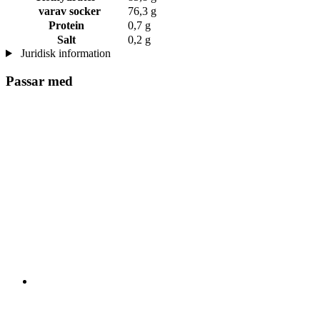
varav socker
76,3 g
Protein
0,7 g
Salt
0,2 g
Juridisk information
Passar med