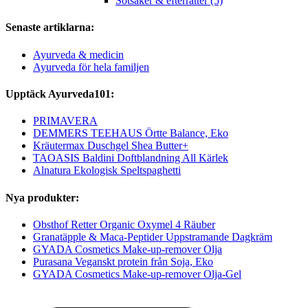
Sötsaker & efterrätter (5)
Senaste artiklarna:
Ayurveda & medicin
Ayurveda för hela familjen
Upptäck Ayurveda101:
PRIMAVERA
DEMMERS TEEHAUS Örtte Balance, Eko
Kräutermax Duschgel Shea Butter+
TAOASIS Baldini Doftblandning All Kärlek
Alnatura Ekologisk Speltspaghetti
Nya produkter:
Obsthof Retter Organic Oxymel 4 Räuber
Granatäpple & Maca-Peptider Uppstramande Dagkräm
GYADA Cosmetics Make-up-remover Olja
Purasana Veganskt protein från Soja, Eko
GYADA Cosmetics Make-up-remover Olja-Gel