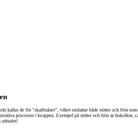
nen
ndeln kallas de för "skalfrukter", vilket omfattar både nötter och frön so
positiva processer i kroppen. Exempel på nötter och frön är bokollon, c
a utbudet!