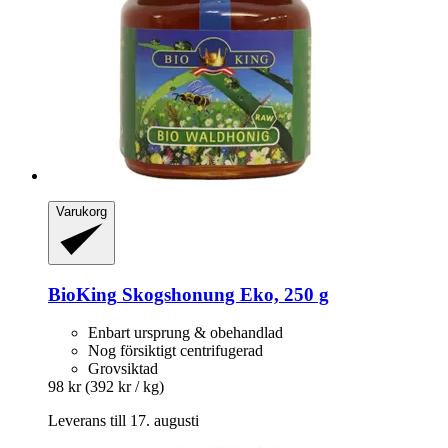
Varukorg
BioKing
Skogshonung Eko, 250 g
Enbart ursprung & obehandlad
Nog försiktigt centrifugerad
Grovsiktad
98 kr
(392 kr / kg)
Leverans till 17. augusti