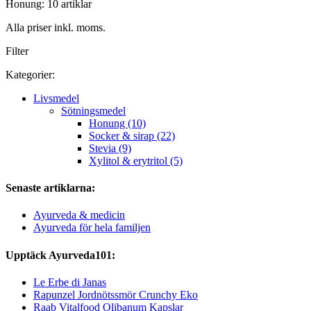
Honung: 10 artiklar
Alla priser inkl. moms.
Filter
Kategorier:
Livsmedel
Sötningsmedel
Honung (10)
Socker & sirap (22)
Stevia (9)
Xylitol & erytritol (5)
Senaste artiklarna:
Ayurveda & medicin
Ayurveda för hela familjen
Upptäck Ayurveda101:
Le Erbe di Janas
Rapunzel Jordnötssmör Crunchy Eko
Raab Vitalfood Olibanum Kapslar