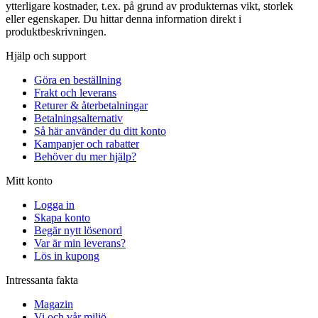
ytterligare kostnader, t.ex. på grund av produkternas vikt, storlek
eller egenskaper. Du hittar denna information direkt i
produktbeskrivningen.
Hjälp och support
Göra en beställning
Frakt och leverans
Returer & återbetalningar
Betalningsalternativ
Så här använder du ditt konto
Kampanjer och rabatter
Behöver du mer hjälp?
Mitt konto
Logga in
Skapa konto
Begär nytt lösenord
Var är min leverans?
Lös in kupong
Intressanta fakta
Magazin
Vi och vår miljö