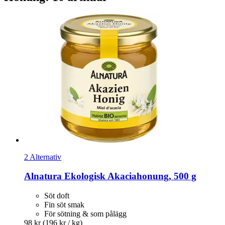
2 Alternativ
Alnatura
Ekologisk Akaciahonung, 500 g
Söt doft
Fin söt smak
För sötning & som pålägg
98 kr
(196 kr / kg)