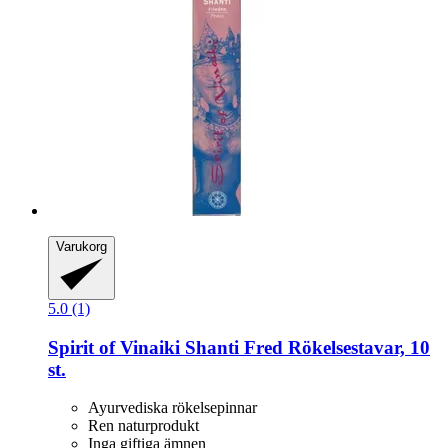
Varukorg
5.0 (1)
Spirit of Vinaiki
Shanti Fred Rökelsestavar, 10
st.
Ayurvediska rökelsepinnar
Ren naturprodukt
Inga giftiga ämnen