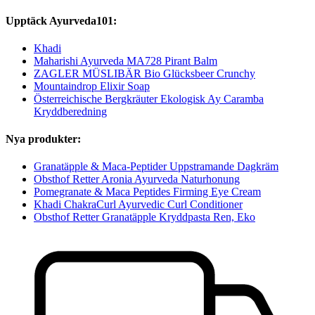
Upptäck Ayurveda101:
Khadi
Maharishi Ayurveda MA728 Pirant Balm
ZAGLER MÜSLIBÄR Bio Glücksbeer Crunchy
Mountaindrop Elixir Soap
Österreichische Bergkräuter Ekologisk Ay Caramba
Kryddberedning
Nya produkter:
Granatäpple & Maca-Peptider Uppstramande Dagkräm
Obsthof Retter Aronia Ayurveda Naturhonung
Pomegranate & Maca Peptides Firming Eye Cream
Khadi ChakraCurl Ayurvedic Curl Conditioner
Obsthof Retter Granatäpple Kryddpasta Ren, Eko