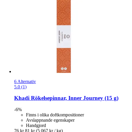
6 Alternativ
5.0 (1)
Khadi
Rökelsepinnar, Inner Journey (15 g)
-6%
Finns i olika doftkompositioner
Avslappnande egenskaper
Handgjord
76 kr
81 kr
(5 067 kr / kg)