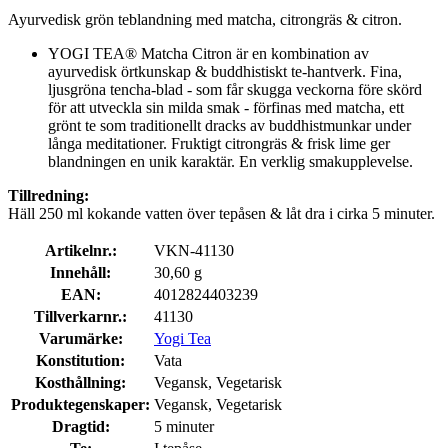
Ayurvedisk grön teblandning med matcha, citrongräs & citron.
YOGI TEA® Matcha Citron är en kombination av
ayurvedisk örtkunskap & buddhistiskt te-hantverk. Fina,
ljusgröna tencha-blad - som får skugga veckorna före skörd
för att utveckla sin milda smak - förfinas med matcha, ett
grönt te som traditionellt dracks av buddhistmunkar under
långa meditationer. Fruktigt citrongräs & frisk lime ger
blandningen en unik karaktär. En verklig smakupplevelse.
Tillredning:
Häll 250 ml kokande vatten över tepåsen & låt dra i cirka 5 minuter.
Artikelnr.:
VKN-41130
Innehåll:
30,60 g
EAN:
4012824403239
Tillverkarnr.:
41130
Varumärke:
Yogi Tea
Konstitution:
Vata
Kosthållning:
Vegansk, Vegetarisk
Produktegenskaper:
Vegansk, Vegetarisk
Dragtid:
5 minuter