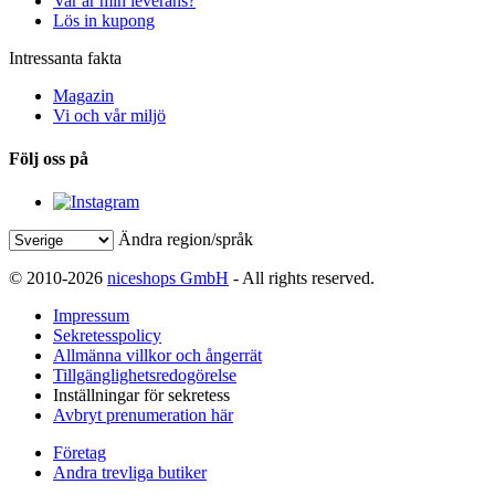
Var är min leverans?
Lös in kupong
Intressanta fakta
Magazin
Vi och vår miljö
Följ oss på
Ändra region/språk
© 2010-2026
niceshops GmbH
- All rights reserved.
Impressum
Sekretesspolicy
Allmänna villkor och ångerrät
Tillgänglighetsredogörelse
Inställningar för sekretess
Avbryt prenumeration här
Företag
Andra trevliga butiker