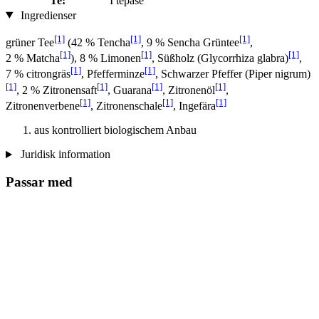
Te:
I tepåse
Ingredienser
[1]
[1]
[1]
grüner Tee
(42 % Tencha
, 9 % Sencha Grüntee
,
[1]
[1]
[1]
2 % Matcha
), 8 % Limonen
, Süßholz (Glycorrhiza glabra)
,
[1]
[1]
7 % citrongräs
, Pfefferminze
, Schwarzer Pfeffer (Piper nigrum)
[1]
[1]
[1]
[1]
, 2 % Zitronensaft
, Guarana
, Zitronenöl
,
[1]
[1]
[1]
Zitronenverbene
, Zitronenschale
, Ingefära
aus kontrolliert biologischem Anbau
Juridisk information
Passar med