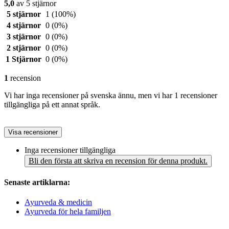
5,0
av 5 stjärnor
5 stjärnor
1
(100%)
4 stjärnor
0
(0%)
3 stjärnor
0
(0%)
2 stjärnor
0
(0%)
1 Stjärnor
0
(0%)
1
recension
Vi har inga recensioner på svenska ännu, men vi har 1 recensioner
tillgängliga på ett annat språk.
Visa recensioner
Inga recensioner tillgängliga
Bli den första att skriva en recension för denna produkt.
Senaste artiklarna:
Ayurveda & medicin
Ayurveda för hela familjen