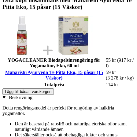
Ofta köpt tillsammans med Maharishi Ayurveda Te
Pitta Eko, 15 påsar (15 Väskor)
YOGACLEANER Blodapelsinrengöring för
55 kr
(917 kr /
Yogamattor, Eko, 60 ml
l)
Maharishi Ayurveda Te Pitta Eko, 15 påsar (15
59 kr
Väskor)
(3 278 kr / kg)
Totalpris:
114 kr
Lägg till båda i varukorgen
Beskrivning
Detta rengöringsmedel är perfekt för rengöring av halkfria
yogamattor.
Den är baserad på rapsfrö och naturliga eteriska oljor samt
naturligt vårdande ämnen
Det säkerställer också att obehagliga lukter och smuts