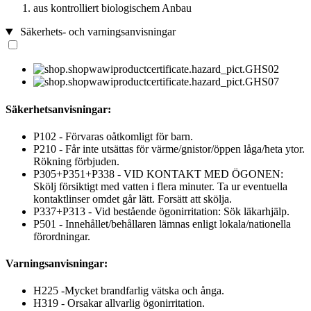
aus kontrolliert biologischem Anbau
Säkerhets- och varningsanvisningar
Säkerhetsanvisningar:
P102 - Förvaras oåtkomligt för barn.
P210 - Får inte utsättas för värme/gnistor/öppen låga/heta ytor.
Rökning förbjuden.
P305+P351+P338 - VID KONTAKT MED ÖGONEN:
Skölj försiktigt med vatten i flera minuter. Ta ur eventuella
kontaktlinser omdet går lätt. Forsätt att skölja.
P337+P313 - Vid bestående ögonirritation: Sök läkarhjälp.
P501 - Innehållet/behållaren lämnas enligt lokala/nationella
förordningar.
Varningsanvisningar:
H225 -Mycket brandfarlig vätska och ånga.
H319 - Orsakar allvarlig ögonirritation.