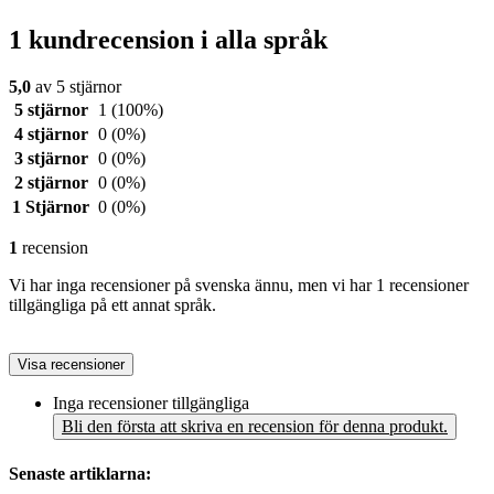
1 kundrecension i alla språk
5,0
av 5 stjärnor
5 stjärnor
1
(100%)
4 stjärnor
0
(0%)
3 stjärnor
0
(0%)
2 stjärnor
0
(0%)
1 Stjärnor
0
(0%)
1
recension
Vi har inga recensioner på svenska ännu, men vi har 1 recensioner
tillgängliga på ett annat språk.
Visa recensioner
Inga recensioner tillgängliga
Bli den första att skriva en recension för denna produkt.
Senaste artiklarna: