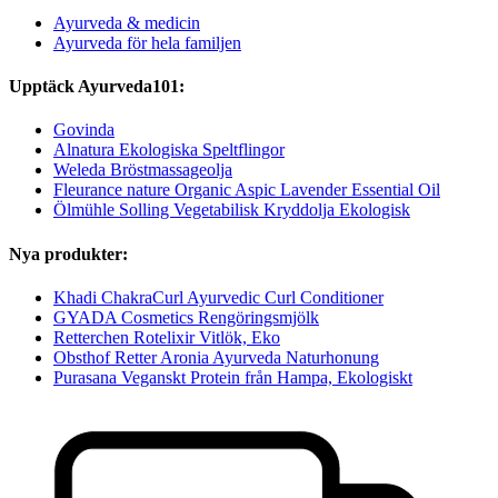
Ayurveda & medicin
Ayurveda för hela familjen
Upptäck Ayurveda101:
Govinda
Alnatura Ekologiska Speltflingor
Weleda Bröstmassageolja
Fleurance nature Organic Aspic Lavender Essential Oil
Ölmühle Solling Vegetabilisk Kryddolja Ekologisk
Nya produkter:
Khadi ChakraCurl Ayurvedic Curl Conditioner
GYADA Cosmetics Rengöringsmjölk
Retterchen Rotelixir Vitlök, Eko
Obsthof Retter Aronia Ayurveda Naturhonung
Purasana Veganskt Protein från Hampa, Ekologiskt