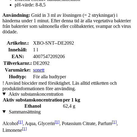
pH-värde: 8-8,5
Användning:
Gnid in 3 ml av lösningen (= 2 strykningar) i
händerna under 1 minut. Efter denna tid är alla vegetativa bakterier
från bakterier som salmonella eller colibakterier, svampar och virus
dödade.
Artikelnr.:
XBO-SNT--DE2092
Innehåll:
1 l
EAN:
4007547209206
Tillverkarnr.:
DE2092
Varumärke:
sonett
Hudtyp:
För alla hudtyper
!
Använd biocider med försiktighet. Läs alltid ettiketten och
produktinformationen före använding.
Aktiv substanskoncentration
Aktiv substanskoncentration
per 1 kg
Ethanol
62,4 g
Sammansättning
[1]
[1]
[1]
Alcohol
, Aqua, Glycerin
, Potassium Citrate, Parfum
,
[1]
Limonene