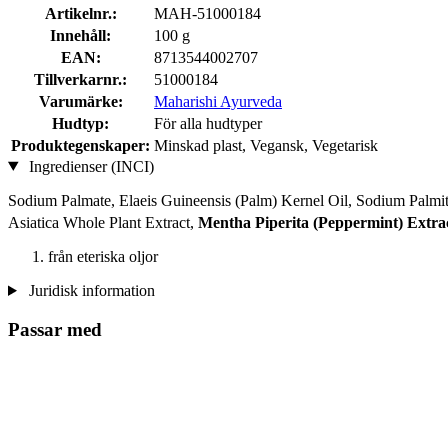
Artikelnr.:
MAH-51000184
Innehåll:
100 g
EAN:
8713544002707
Tillverkarnr.:
51000184
Varumärke:
Maharishi Ayurveda
Hudtyp:
För alla hudtyper
Produktegenskaper:
Minskad plast, Vegansk, Vegetarisk
Ingredienser (INCI)
Sodium Palmate, Elaeis Guineensis (Palm) Kernel Oil, Sodium Palmi
Asiatica Whole Plant Extract,
Mentha Piperita (Peppermint) Extra
från eteriska oljor
Juridisk information
Passar med