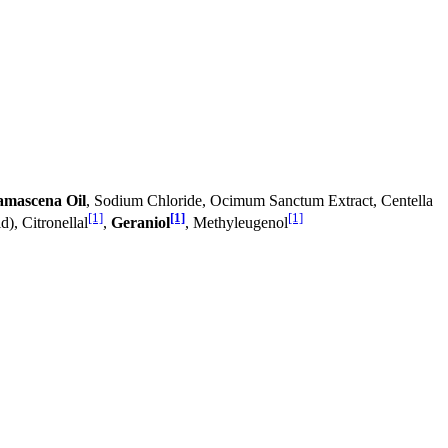
amascena Oil
, Sodium Chloride, Ocimum Sanctum Extract, Centella
[1]
[1]
[1]
), Citronellal
,
Geraniol
, Methyleugenol