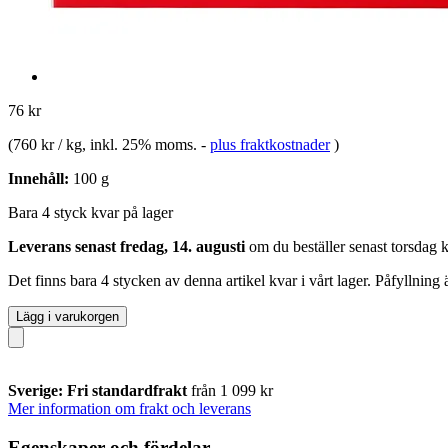
76 kr
(
760 kr / kg
, inkl. 25% moms.
-
plus fraktkostnader
)
Innehåll:
100 g
Bara 4 styck kvar på lager
Leverans senast fredag, 14. augusti
om du beställer senast
torsdag 
Det finns bara 4 stycken av denna artikel kvar i vårt lager. Påfyllning
Lägg i varukorgen
Sverige: Fri standardfrakt
från 1 099 kr
Mer information om frakt och leverans
Egenskaper och fördelar