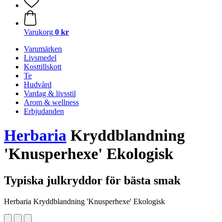
Varukorg
0 kr
Varumärken
Livsmedel
Kosttillskott
Te
Hudvård
Vardag & livsstil
Arom & wellness
Erbjudanden
Herbaria
Kryddblandning
'Knusperhexe' Ekologisk
Typiska julkryddor för bästa smak
Herbaria Kryddblandning 'Knusperhexe' Ekologisk