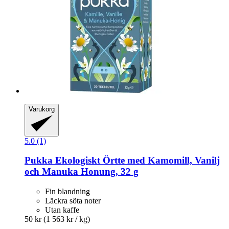
Varukorg
5.0 (1)
Pukka
Ekologiskt Örtte med Kamomill, Vanilj
och Manuka Honung, 32 g
Fin blandning
Läckra söta noter
Utan kaffe
50 kr
(1 563 kr / kg)