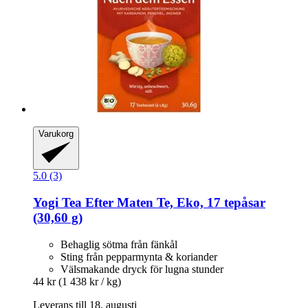
Varukorg
5.0 (3)
Yogi Tea
Efter Maten Te, Eko, 17 tepåsar
(30,60 g)
Behaglig sötma från fänkål
Sting från pepparmynta & koriander
Välsmakande dryck för lugna stunder
44 kr
(1 438 kr / kg)
Leverans till 18. augusti