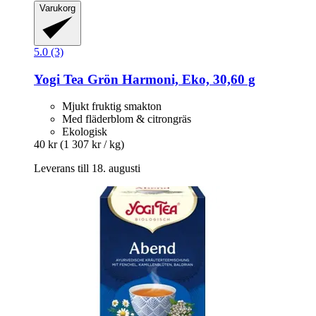
Varukorg
5.0 (3)
Yogi Tea
Grön Harmoni, Eko, 30,60 g
Mjukt fruktig smakton
Med fläderblom & citrongräs
Ekologisk
40 kr
(1 307 kr / kg)
Leverans till 18. augusti