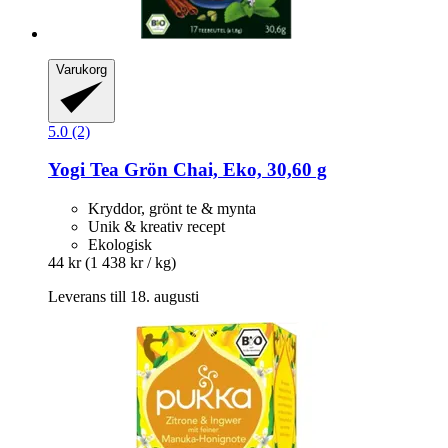
Varukorg
5.0 (2)
Yogi Tea
Grön Chai, Eko, 30,60 g
Kryddor, grönt te & mynta
Unik & kreativ recept
Ekologisk
44 kr
(1 438 kr / kg)
Leverans till 18. augusti