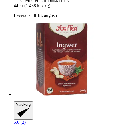
Mild & harmonisk smak
44 kr
(1 438 kr / kg)
Leverans till 18. augusti
Varukorg
5.0 (2)