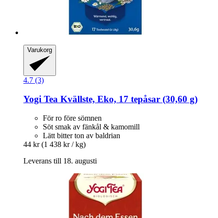
Varukorg
4.7 (3)
Yogi Tea
Kvällste, Eko, 17 tepåsar (30,60 g)
För ro före sömnen
Söt smak av fänkål & kamomill
Lätt bitter ton av baldrian
44 kr
(1 438 kr / kg)
Leverans till 18. augusti