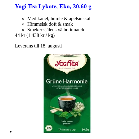
Yogi Tea
Lykote, Eko, 30,60 g
Med kanel, humle & apelsinskal
Himmelsk doft & smak
Smeker själens välbefinnande
44 kr
(1 438 kr / kg)
Leverans till 18. augusti