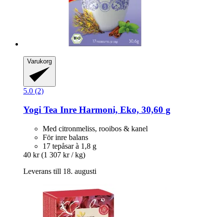
Varukorg
5.0 (2)
Yogi Tea
Inre Harmoni, Eko, 30,60 g
Med citronmeliss, rooibos & kanel
För inre balans
17 tepåsar à 1,8 g
40 kr
(1 307 kr / kg)
Leverans till 18. augusti