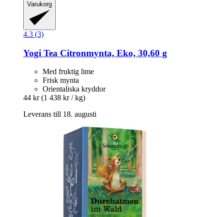
Varukorg
4.3 (3)
Yogi Tea
Citronmynta, Eko, 30,60 g
Med fruktig lime
Frisk mynta
Orientaliska kryddor
44 kr
(1 438 kr / kg)
Leverans till 18. augusti