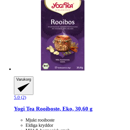
Varukorg
5.0 (2)
Yogi Tea
Rooiboste, Eko, 30,60 g
Mjukt rooiboste
Eldiga kryddor