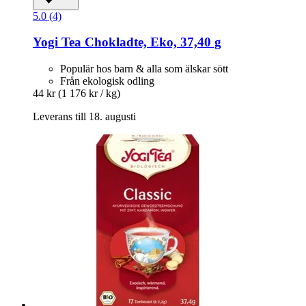
5.0 (4)
Yogi Tea
Chokladte, Eko, 37,40 g
Populär hos barn & alla som älskar sött
Från ekologisk odling
44 kr
(1 176 kr / kg)
Leverans till 18. augusti