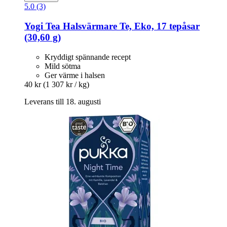
5.0 (3)
Yogi Tea
Halsvärmare Te, Eko, 17 tepåsar
(30,60 g)
Kryddigt spännande recept
Mild sötma
Ger värme i halsen
40 kr
(1 307 kr / kg)
Leverans till 18. augusti