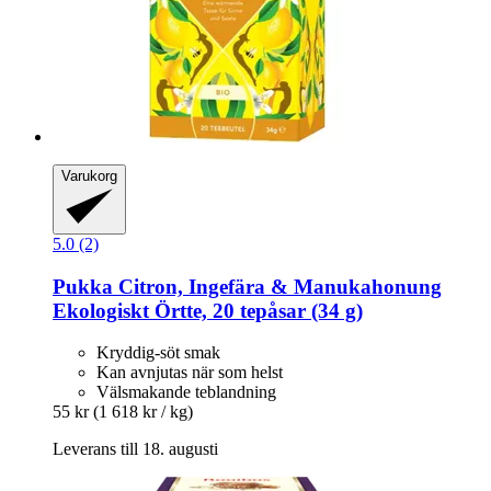
Varukorg
5.0 (2)
Pukka
Citron, Ingefära & Manukahonung
Ekologiskt Örtte, 20 tepåsar (34 g)
Kryddig-söt smak
Kan avnjutas när som helst
Välsmakande teblandning
55 kr
(1 618 kr / kg)
Leverans till 18. augusti