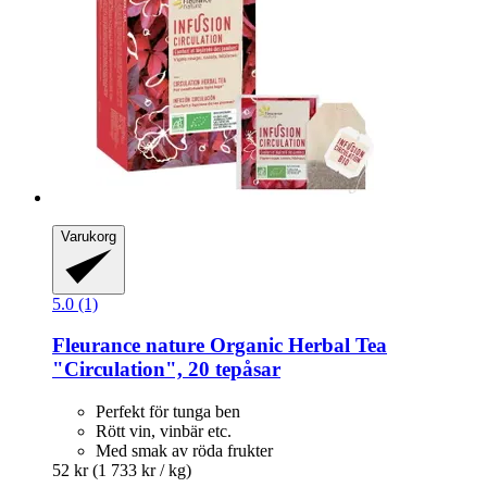
Varukorg
5.0 (1)
Fleurance nature
Organic Herbal Tea
"Circulation", 20 tepåsar
Perfekt för tunga ben
Rött vin, vinbär etc.
Med smak av röda frukter
52 kr
(1 733 kr / kg)