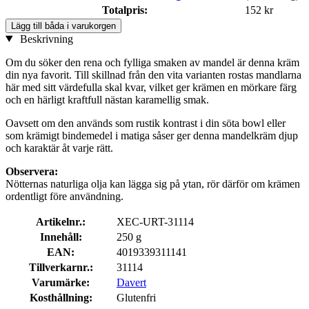
Totalpris:
152 kr
Lägg till båda i varukorgen
Beskrivning
Om du söker den rena och fylliga smaken av mandel är denna kräm
din nya favorit. Till skillnad från den vita varianten rostas mandlarna
här med sitt värdefulla skal kvar, vilket ger krämen en mörkare färg
och en härligt kraftfull nästan karamellig smak.
Oavsett om den används som rustik kontrast i din söta bowl eller
som krämigt bindemedel i matiga såser ger denna mandelkräm djup
och karaktär åt varje rätt.
Observera:
Nötternas naturliga olja kan lägga sig på ytan, rör därför om krämen
ordentligt före användning.
Artikelnr.:
XEC-URT-31114
Innehåll:
250 g
EAN:
4019339311141
Tillverkarnr.:
31114
Varumärke:
Davert
Kosthållning:
Glutenfri