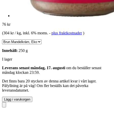
76 kr
(
304 kr / kg
, inkl. 6% moms.
-
plus fraktkostnader
)
Innehåll:
250 g
I lager
Leverans senast måndag, 17. augusti
om du beställer senast
måndag klockan 23:59
.
Det finns bara 20 stycken av denna artikel kvar i vårt lager.
Påfyllning är på väg! Om fler beställs kan det påverka
leveransdatumet.
Lägg i varukorgen