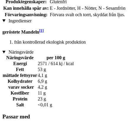
Produktegenskaper:
Glutenfri
Kan innehålla spår av:
E - Jordnötter, H - Nötter, N - Sesamfrön
Förvaringsanvisning:
Förvara svalt och torrt, skyddat från ljus.
Ingredienser
[1]
geröstete Mandeln
från kontrollerad ekologisk produktion
Näringsvärde
Näringsvärde
per 100 g
Energi
2571 / 614 kj / kcal
Fett
53 g
mättade fettsyror
4,1 g
Kolhydrater
6,9 g
varav socker
4,2 g
Kostfiber
11 g
Protein
23 g
Salt
<0,01 g
Passar med