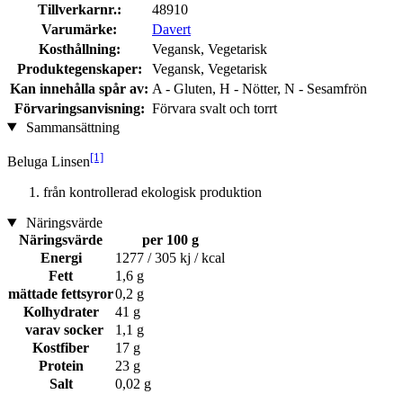
Tillverkarnr.:
48910
Varumärke:
Davert
Kosthållning:
Vegansk, Vegetarisk
Produktegenskaper:
Vegansk, Vegetarisk
Kan innehålla spår av:
A - Gluten, H - Nötter, N - Sesamfrön
Förvaringsanvisning:
Förvara svalt och torrt
Sammansättning
[1]
Beluga Linsen
från kontrollerad ekologisk produktion
Näringsvärde
Näringsvärde
per 100 g
Energi
1277 / 305 kj / kcal
Fett
1,6 g
mättade fettsyror
0,2 g
Kolhydrater
41 g
varav socker
1,1 g
Kostfiber
17 g
Protein
23 g
Salt
0,02 g