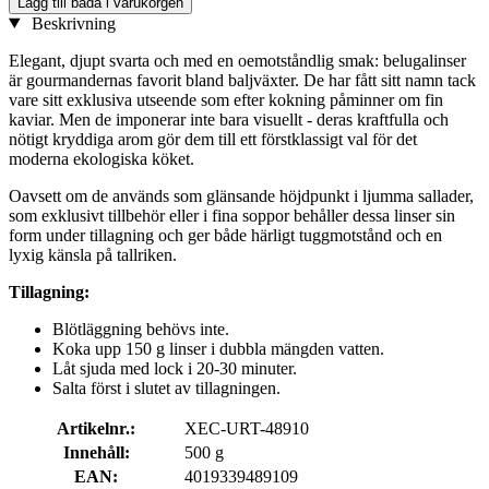
Lägg till båda i varukorgen
Beskrivning
Elegant, djupt svarta och med en oemotståndlig smak: belugalinser
är gourmandernas favorit bland baljväxter. De har fått sitt namn tack
vare sitt exklusiva utseende som efter kokning påminner om fin
kaviar. Men de imponerar inte bara visuellt - deras kraftfulla och
nötigt kryddiga arom gör dem till ett förstklassigt val för det
moderna ekologiska köket.
Oavsett om de används som glänsande höjdpunkt i ljumma sallader,
som exklusivt tillbehör eller i fina soppor behåller dessa linser sin
form under tillagning och ger både härligt tuggmotstånd och en
lyxig känsla på tallriken.
Tillagning:
Blötläggning behövs inte.
Koka upp 150 g linser i dubbla mängden vatten.
Låt sjuda med lock i 20-30 minuter.
Salta först i slutet av tillagningen.
Artikelnr.:
XEC-URT-48910
Innehåll:
500 g
EAN:
4019339489109