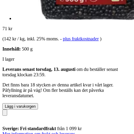
71 kr
(
142 kr / kg
, inkl. 25% moms.
-
plus fraktkostnader
)
Innehåll:
500 g
I lager
Leverans senast torsdag, 13. augusti
om du beställer senast
torsdag klockan 23:59
.
Det finns bara 18 stycken av denna artikel kvar i vårt lager.
Påfyllning är på väg! Om fler beställs kan det påverka
leveransdatumet.
Lägg i varukorgen
Sverige: Fri standardfrakt
från 1 099 kr
Mer information om frakt och leverans