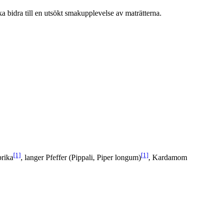
a bidra till en utsökt smakupplevelse av maträtterna.
[1]
[1]
rika
, langer Pfeffer (Pippali, Piper longum)
, Kardamom