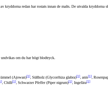
 av kryddorna redan har rostats innan de malts. De utvalda kryddorna sk
r undvikas om du har högt blodtryck.
[1]
[1]
[1]
 Kümmel (Ajowan)
, Süßholz (Glycorrhiza glabra)
, anis
, Rosenpap
1]
[1]
[1]
[1]
, Chilli
, Schwarzer Pfeffer (Piper nigrum)
, Ingefära