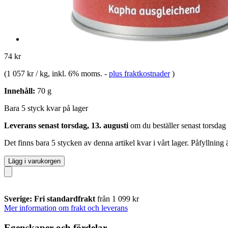
74 kr
(
1 057 kr / kg
, inkl. 6% moms.
-
plus fraktkostnader
)
Innehåll:
70 g
Bara 5 styck kvar på lager
Leverans senast torsdag, 13. augusti
om du beställer senast
torsdag
Det finns bara 5 stycken av denna artikel kvar i vårt lager. Påfyllning
Lägg i varukorgen
Sverige: Fri standardfrakt
från 1 099 kr
Mer information om frakt och leverans
Egenskaper och fördelar