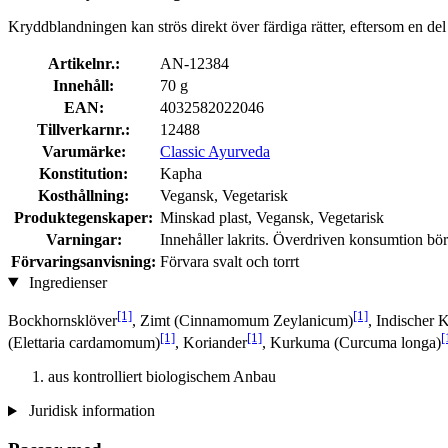
Kryddblandningen kan strös direkt över färdiga rätter, eftersom en del
Artikelnr.:
AN-12384
Innehåll:
70 g
EAN:
4032582022046
Tillverkarnr.:
12488
Varumärke:
Classic Ayurveda
Konstitution:
Kapha
Kosthållning:
Vegansk, Vegetarisk
Produktegenskaper:
Minskad plast, Vegansk, Vegetarisk
Varningar:
Innehåller lakrits. Överdriven konsumtion bö
Förvaringsanvisning:
Förvara svalt och torrt
Ingredienser
[1]
[1]
Bockhornsklöver
, Zimt (Cinnamomum Zeylanicum)
, Indischer
[1]
[1]
[
(Elettaria cardamomum)
, Koriander
, Kurkuma (Curcuma longa)
aus kontrolliert biologischem Anbau
Juridisk information