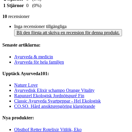
1 Stjärnor
0
(0%)
10
recensioner
Inga recensioner tillgängliga
Bli den första att skriva en recension för denna produkt.
Senaste artiklarna:
Ayurveda & medicin
Ayurveda för hela familjen
Upptäck Ayurveda101:
Nature Love
Ayurvedisk Elixir schampo Orange Vitality
Rapunzel Ekologisk Jordnötspuré Fin
Classic Ayurveda Svartpeppar - Hel Ekologisk
CO.SO. Hård ansiktsrengöring klargörande
Nya produkter:
Obsthof Retter Rotelixir Vitlök, Eko