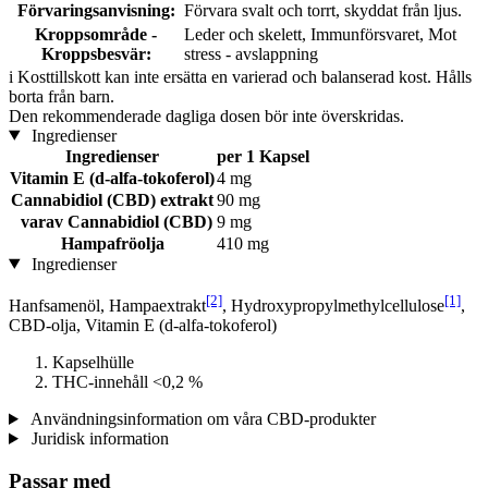
Förvaringsanvisning:
Förvara svalt och torrt, skyddat från ljus.
Kroppsområde -
Leder och skelett, Immunförsvaret, Mot
Kroppsbesvär:
stress - avslappning
i
Kosttillskott kan inte ersätta en varierad och balanserad kost. Hålls
borta från barn.
Den rekommenderade dagliga dosen bör inte överskridas.
Ingredienser
Ingredienser
per 1 Kapsel
Vitamin E (d-alfa-tokoferol)
4 mg
Cannabidiol (CBD) extrakt
90 mg
varav Cannabidiol (CBD)
9 mg
Hampafröolja
410 mg
Ingredienser
[2]
[1]
Hanfsamenöl, Hampaextrakt
, Hydroxypropylmethylcellulose
,
CBD-olja, Vitamin E (d-alfa-tokoferol)
Kapselhülle
THC-innehåll <0,2 %
Användningsinformation om våra CBD-produkter
Juridisk information
Passar med