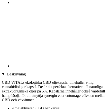
Beskrivning
CBD VITALs ekologiska CBD oljekapslar innehåller 9 mg
cannabidiol per kapsel. De är det perfekta alternativet till naturliga
extrakt/organiska oljor på 5%. Kapslarna innehåller också värdefull
hampfröolja för att utnyttja synergin eller entourage-effekten mellan
CBD och växtämnen.
9 mg aktiverad CBD per kapsel