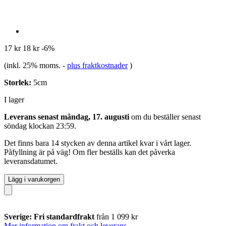
17 kr
18 kr
-6%
(inkl. 25% moms.
-
plus fraktkostnader
)
Storlek:
5cm
I lager
Leverans senast måndag, 17. augusti
om du beställer senast
söndag klockan 23:59
.
Det finns bara 14 stycken av denna artikel kvar i vårt lager.
Påfyllning är på väg! Om fler beställs kan det påverka
leveransdatumet.
Lägg i varukorgen
Sverige: Fri standardfrakt
från 1 099 kr
Mer information om frakt och leverans