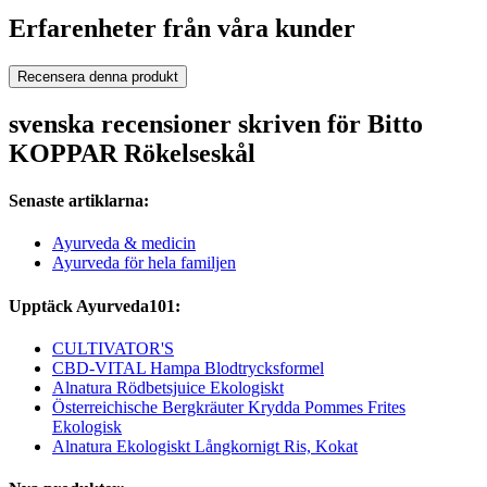
Erfarenheter från våra kunder
Recensera denna produkt
svenska recensioner skriven för Bitto
KOPPAR Rökelseskål
Senaste artiklarna:
Ayurveda & medicin
Ayurveda för hela familjen
Upptäck Ayurveda101:
CULTIVATOR'S
CBD-VITAL Hampa Blodtrycksformel
Alnatura Rödbetsjuice Ekologiskt
Österreichische Bergkräuter Krydda Pommes Frites
Ekologisk
Alnatura Ekologiskt Långkornigt Ris, Kokat