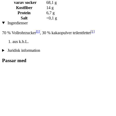
varav socker
68,1 g
Kostfiber
14 g
Protein
6,7 g
Salt
<0,1 g
Ingredienser
[1]
[1]
70 % Vollrohrzucker
, 30 % kakaopulver teilentfettet
aus k.b.L.
Juridisk information
Passar med