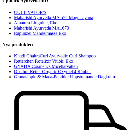
Upptäck Ayurveda101:
CULTIVATOR'S
Maharishi Ayurveda MA 575 Magrasayana
Alnatura Linguine, Eko
Maharishi Ayurveda MA1673
Rapunzel Mandelmassa Eko
Nya produkter:
Khadi ChakraCurl Ayurvedic Curl Shampoo
Retterchen Rotelixir Vitlök, Eko
GYADA Cosmetics Micellärvatten
Obsthof Retter Organic Oxymel 4 Räuber
Granatäpple & Maca-Peptider Uppstramande Dagkräm