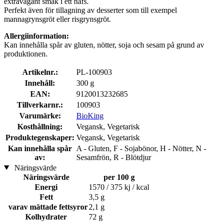
extravagant smak i ett nafs.
Perfekt även för tillagning av desserter som till exempel
mannagrynsgröt eller risgrynsgröt.
Allergiinformation:
Kan innehålla spår av gluten, nötter, soja och sesam på grund av
produktionen.
Artikelnr.:
PL-100903
Innehåll:
300 g
EAN:
9120013232685
Tillverkarnr.:
100903
Varumärke:
BioKing
Kosthållning:
Vegansk, Vegetarisk
Produktegenskaper:
Vegansk, Vegetarisk
Kan innehålla spår
A - Gluten, F - Sojabönor, H - Nötter, N -
av:
Sesamfrön, R - Blötdjur
Näringsvärde
Näringsvärde
per 100 g
Energi
1570 / 375 kj / kcal
Fett
3,5 g
varav mättade fettsyror
2,1 g
Kolhydrater
72 g