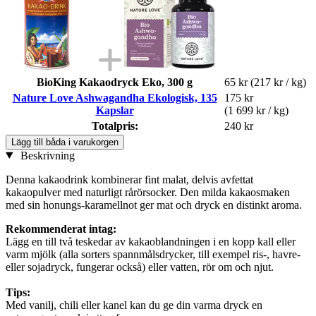
BioKing Kakaodryck Eko, 300 g
65 kr
(217 kr / kg)
Nature Love Ashwagandha Ekologisk, 135
175 kr
Kapslar
(1 699 kr / kg)
Totalpris:
240 kr
Lägg till båda i varukorgen
Beskrivning
Denna kakaodrink kombinerar fint malat, delvis avfettat
kakaopulver med naturligt rårörsocker. Den milda kakaosmaken
med sin honungs-karamellnot ger mat och dryck en distinkt aroma.
Rekommenderat intag:
Lägg en till två teskedar av kakaoblandningen i en kopp kall eller
varm mjölk (alla sorters spannmålsdrycker, till exempel ris-, havre-
eller sojadryck, fungerar också) eller vatten, rör om och njut.
Tips:
Med vanilj, chili eller kanel kan du ge din varma dryck en