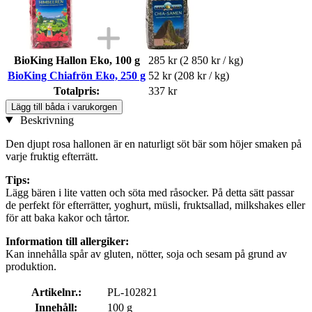
BioKing Hallon Eko, 100 g
285 kr
(2 850 kr / kg)
BioKing Chiafrön Eko, 250 g
52 kr
(208 kr / kg)
Totalpris:
337 kr
Lägg till båda i varukorgen
Beskrivning
Den djupt rosa hallonen är en naturligt söt bär som höjer smaken på
varje fruktig efterrätt.
Tips:
Lägg bären i lite vatten och söta med råsocker. På detta sätt passar
de perfekt för efterrätter, yoghurt, müsli, fruktsallad, milkshakes eller
för att baka kakor och tårtor.
Information till allergiker:
Kan innehålla spår av gluten, nötter, soja och sesam på grund av
produktion.
Artikelnr.:
PL-102821
Innehåll:
100 g