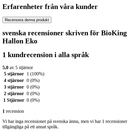
Erfarenheter från våra kunder
Recensera denna produkt
svenska recensioner skriven för BioKing
Hallon Eko
1 kundrecension i alla språk
5,0
av 5 stjärnor
5 stjärnor
1
(100%)
4 stjärnor
0
(0%)
3 stjärnor
0
(0%)
2 stjärnor
0
(0%)
1 Stjärnor
0
(0%)
1
recension
Vi har inga recensioner på svenska ännu, men vi har 1 recensioner
tillgängliga på ett annat språk.