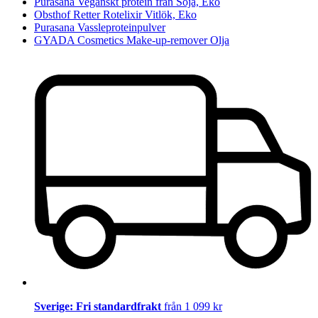
Purasana Veganskt protein från Soja, Eko
Obsthof Retter Rotelixir Vitlök, Eko
Purasana Vassleproteinpulver
GYADA Cosmetics Make-up-remover Olja
Sverige: Fri standardfrakt
från 1 099 kr