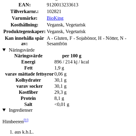
EAN:
9120013233613
Tillverkarnr.:
102821
Varumärke:
BioKing
Kosthållning:
Vegansk, Vegetarisk
Produktegenskaper:
Vegansk, Vegetarisk
Kan innehålla spår
A - Gluten, F - Sojabönor, H - Nötter, N -
av:
Sesamfrön
Näringsvärde
Näringsvärde
per 100 g
Energi
896 / 214 kj / kcal
Fett
1,9 g
varav mättade fettsyror
0,06 g
Kolhydrater
30,1 g
varav socker
30,1 g
Kostfiber
29,3 g
Protein
8,1 g
Salt
<0,01 g
Ingredienser
[1]
Himbeeren
aus k.b.L.