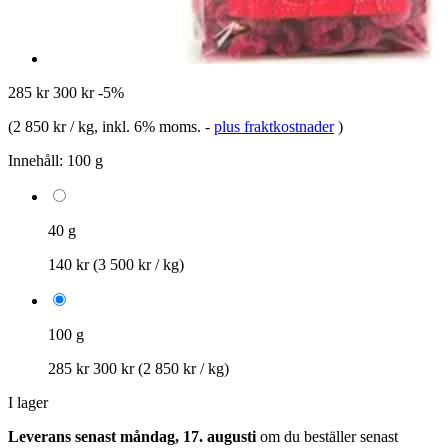
285 kr
300 kr
-5%
(
2 850 kr / kg
, inkl. 6% moms.
-
plus fraktkostnader
)
Innehåll:
100 g
40 g
140 kr
(3 500 kr / kg)
100 g
285 kr
300 kr
(2 850 kr / kg)
I lager
Leverans senast måndag, 17. augusti
om du beställer senast