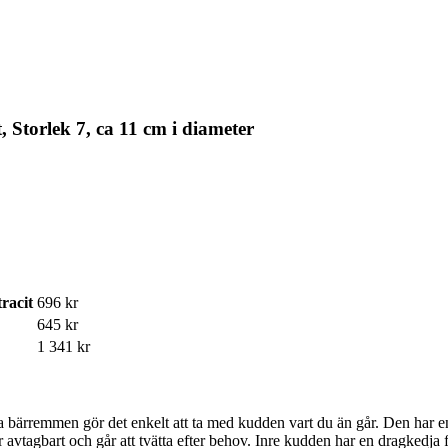
 Storlek 7, ca 11 cm i diameter
racit
696 kr
645 kr
1 341 kr
a bärremmen gör det enkelt att ta med kudden vart du än går. Den har e
 avtagbart och går att tvätta efter behov. Inre kudden har en dragkedja 