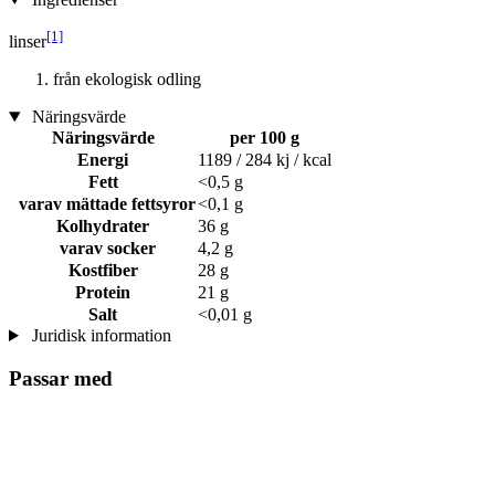
[1]
linser
från ekologisk odling
Näringsvärde
Näringsvärde
per 100 g
Energi
1189 / 284 kj / kcal
Fett
<0,5 g
varav mättade fettsyror
<0,1 g
Kolhydrater
36 g
varav socker
4,2 g
Kostfiber
28 g
Protein
21 g
Salt
<0,01 g
Juridisk information
Passar med