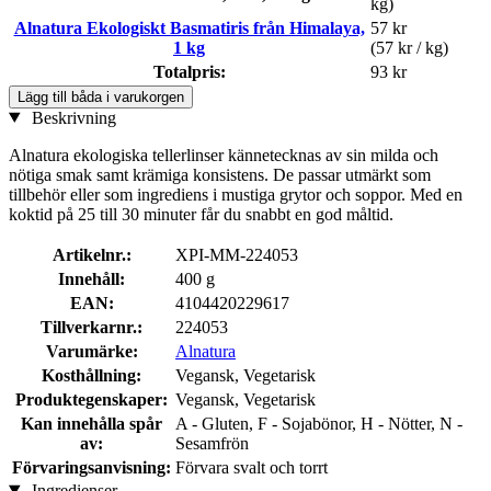
kg)
Alnatura Ekologiskt Basmatiris från Himalaya,
57 kr
1 kg
(57 kr / kg)
Totalpris:
93 kr
Lägg till båda i varukorgen
Beskrivning
Alnatura ekologiska tellerlinser kännetecknas av sin milda och
nötiga smak samt krämiga konsistens. De passar utmärkt som
tillbehör eller som ingrediens i mustiga grytor och soppor. Med en
koktid på 25 till 30 minuter får du snabbt en god måltid.
Artikelnr.:
XPI-MM-224053
Innehåll:
400 g
EAN:
4104420229617
Tillverkarnr.:
224053
Varumärke:
Alnatura
Kosthållning:
Vegansk, Vegetarisk
Produktegenskaper:
Vegansk, Vegetarisk
Kan innehålla spår
A - Gluten, F - Sojabönor, H - Nötter, N -
av:
Sesamfrön
Förvaringsanvisning:
Förvara svalt och torrt
Ingredienser