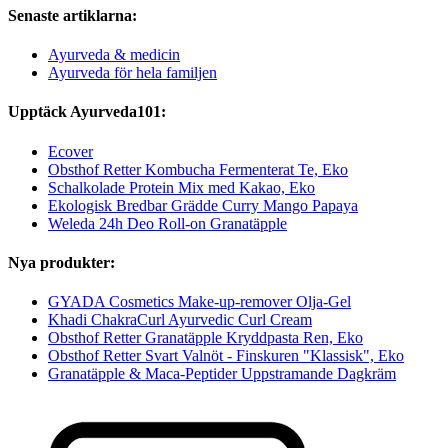
Senaste artiklarna:
Ayurveda & medicin
Ayurveda för hela familjen
Upptäck Ayurveda101:
Ecover
Obsthof Retter Kombucha Fermenterat Te, Eko
Schalkolade Protein Mix med Kakao, Eko
Ekologisk Bredbar Grädde Curry Mango Papaya
Weleda 24h Deo Roll-on Granatäpple
Nya produkter:
GYADA Cosmetics Make-up-remover Olja-Gel
Khadi ChakraCurl Ayurvedic Curl Cream
Obsthof Retter Granatäpple Kryddpasta Ren, Eko
Obsthof Retter Svart Valnöt - Finskuren "Klassisk", Eko
Granatäpple & Maca-Peptider Uppstramande Dagkräm