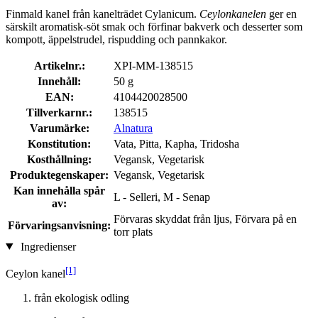
Finmald kanel från kanelträdet Cylanicum.
Ceylonkanelen
ger en
särskilt aromatisk-söt smak och förfinar bakverk och desserter som
kompott, äppelstrudel, rispudding och pannkakor.
Artikelnr.:
XPI-MM-138515
Innehåll:
50 g
EAN:
4104420028500
Tillverkarnr.:
138515
Varumärke:
Alnatura
Konstitution:
Vata, Pitta, Kapha, Tridosha
Kosthållning:
Vegansk, Vegetarisk
Produktegenskaper:
Vegansk, Vegetarisk
Kan innehålla spår
L - Selleri, M - Senap
av:
Förvaras skyddat från ljus, Förvara på en
Förvaringsanvisning:
torr plats
Ingredienser
[1]
Ceylon kanel
från ekologisk odling