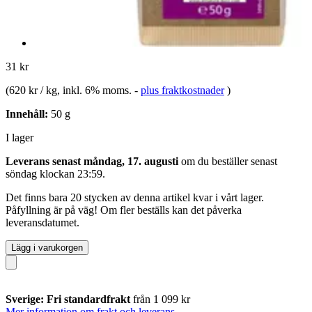
31 kr
(
620 kr / kg
, inkl. 6% moms.
-
plus fraktkostnader
)
Innehåll:
50 g
I lager
Leverans senast måndag, 17. augusti
om du beställer senast
söndag klockan 23:59
.
Det finns bara 20 stycken av denna artikel kvar i vårt lager.
Påfyllning är på väg! Om fler beställs kan det påverka
leveransdatumet.
Lägg i varukorgen
Sverige: Fri standardfrakt
från 1 099 kr
Mer information om frakt och leverans