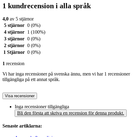
1 kundrecension i alla språk
4,0
av 5 stjärnor
5 stjärnor
0
(0%)
4 stjärnor
1
(100%)
3 stjärnor
0
(0%)
2 stjärnor
0
(0%)
1 Stjärnor
0
(0%)
1
recension
Vi har inga recensioner på svenska ännu, men vi har 1 recensioner
tillgängliga på ett annat språk.
Visa recensioner
Inga recensioner tillgängliga
Bli den första att skriva en recension för denna produkt.
Senaste artiklarna: