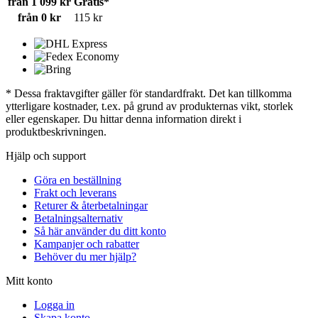
från 1 099 kr
Gratis*
från 0 kr
115 kr
* Dessa fraktavgifter gäller för standardfrakt. Det kan tillkomma
ytterligare kostnader, t.ex. på grund av produkternas vikt, storlek
eller egenskaper. Du hittar denna information direkt i
produktbeskrivningen.
Hjälp och support
Göra en beställning
Frakt och leverans
Returer & återbetalningar
Betalningsalternativ
Så här använder du ditt konto
Kampanjer och rabatter
Behöver du mer hjälp?
Mitt konto
Logga in
Skapa konto