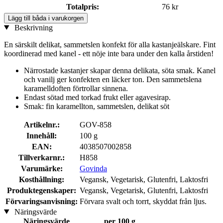
Totalpris:
76 kr
Lägg till båda i varukorgen
Beskrivning
En särskilt delikat, sammetslen konfekt för alla kastanjeälskare. Fint
koordinerad med kanel - ett nöje inte bara under den kalla årstiden!
Närrostade kastanjer skapar denna delikata, söta smak. Kanel
och vanilj ger konfekten en läcker ton. Den sammetslena
karamelldoften förtrollar sinnena.
Endast sötad med torkad frukt eller agavesirap.
Smak: fin karamellton, sammetslen, delikat söt
Artikelnr.:
GOV-858
Innehåll:
100 g
EAN:
4038507002858
Tillverkarnr.:
H858
Varumärke:
Govinda
Kosthållning:
Vegansk, Vegetarisk, Glutenfri, Laktosfri
Produktegenskaper:
Vegansk, Vegetarisk, Glutenfri, Laktosfri
Förvaringsanvisning:
Förvara svalt och torrt, skyddat från ljus.
Näringsvärde
Näringsvärde
per 100 g