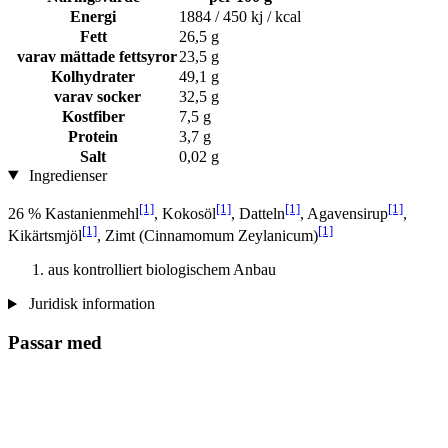
Energi
1884 / 450 kj / kcal
Fett
26,5 g
varav mättade fettsyror
23,5 g
Kolhydrater
49,1 g
varav socker
32,5 g
Kostfiber
7,5 g
Protein
3,7 g
Salt
0,02 g
Ingredienser
[1]
[1]
[1]
[1]
26 % Kastanienmehl
, Kokosöl
, Datteln
, Agavensirup
,
[1]
[1]
Kikärtsmjöl
, Zimt (Cinnamomum Zeylanicum)
aus kontrolliert biologischem Anbau
Juridisk information
Passar med