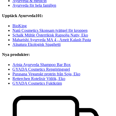
Ayurveda & medicin
Ayurveda för hela familjen
Upptäck Ayurveda101:
BioKing
Natú Cosmetics Skonsam tvättgel för kroppen
Schalk Mühle Österrikisk Rapsolja Nativ, Eko
Maharishi Ayurveda MA 4 - Amrit Kalash Pasta
Alnatura Ekologisk Spaghetti
Nya produkter:
Arista Ayurveda Shampoo Bar Box
GYADA Cosmetics Rengöringsgel
Purasana Veganskt protein från Soja, Eko
Retterchen Rotelixir Vitlök, Eko
GYADA Cosmetics Fuktkräm