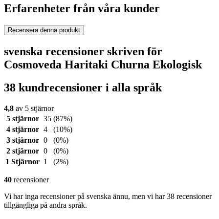
Erfarenheter från våra kunder
Recensera denna produkt
svenska recensioner skriven för
Cosmoveda Haritaki Churna Ekologisk
38 kundrecensioner i alla språk
4,8
av 5 stjärnor
5 stjärnor
35
(87%)
4 stjärnor
4
(10%)
3 stjärnor
0
(0%)
2 stjärnor
0
(0%)
1 Stjärnor
1
(2%)
40
recensioner
Vi har inga recensioner på svenska ännu, men vi har 38 recensioner
tillgängliga på andra språk.