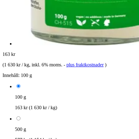
163 kr
(
1 630 kr / kg
, inkl. 6% moms.
-
plus fraktkostnader
)
Innehåll:
100 g
100 g
163 kr
(1 630 kr / kg)
500 g