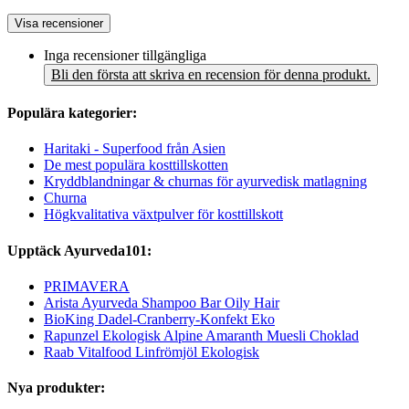
Visa recensioner
Inga recensioner tillgängliga
Bli den första att skriva en recension för denna produkt.
Populära kategorier:
Haritaki - Superfood från Asien
De mest populära kosttillskotten
Kryddblandningar & churnas för ayurvedisk matlagning
Churna
Högkvalitativa växtpulver för kosttillskott
Upptäck Ayurveda101:
PRIMAVERA
Arista Ayurveda Shampoo Bar Oily Hair
BioKing Dadel-Cranberry-Konfekt Eko
Rapunzel Ekologisk Alpine Amaranth Muesli Choklad
Raab Vitalfood Linfrömjöl Ekologisk
Nya produkter: