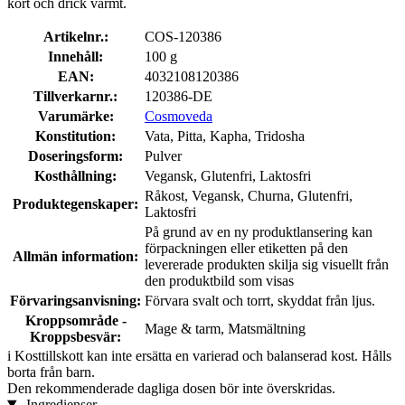
kort och drick varmt.
Artikelnr.:
COS-120386
Innehåll:
100 g
EAN:
4032108120386
Tillverkarnr.:
120386-DE
Varumärke:
Cosmoveda
Konstitution:
Vata, Pitta, Kapha, Tridosha
Doseringsform:
Pulver
Kosthållning:
Vegansk, Glutenfri, Laktosfri
Råkost, Vegansk, Churna, Glutenfri,
Produktegenskaper:
Laktosfri
På grund av en ny produktlansering kan
förpackningen eller etiketten på den
Allmän information:
levererade produkten skilja sig visuellt från
den produktbild som visas
Förvaringsanvisning:
Förvara svalt och torrt, skyddat från ljus.
Kroppsområde -
Mage & tarm, Matsmältning
Kroppsbesvär:
i
Kosttillskott kan inte ersätta en varierad och balanserad kost. Hålls
borta från barn.
Den rekommenderade dagliga dosen bör inte överskridas.
Ingredienser